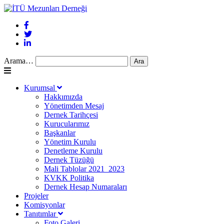
Arama…
Kurumsal
Hakkımızda
Yönetimden Mesaj
Dernek Tarihçesi
Kurucularımız
Başkanlar
Yönetim Kurulu
Denetleme Kurulu
Dernek Tüzüğü
Mali Tablolar 2021_2023
KVKK Politika
Dernek Hesap Numaraları
Projeler
Komisyonlar
Tanıtımlar
Foto Galeri