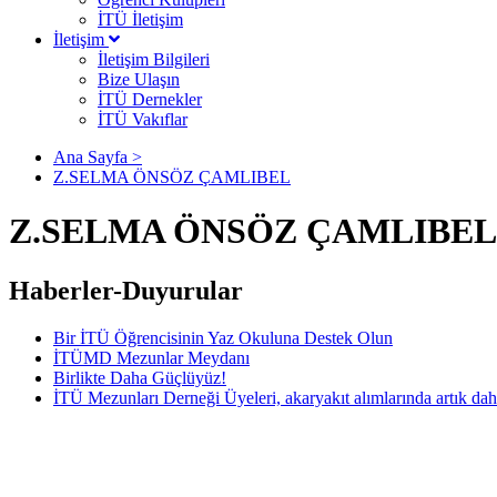
İTÜ İletişim
İletişim
İletişim Bilgileri
Bize Ulaşın
İTÜ Dernekler
İTÜ Vakıflar
Ana Sayfa >
Z.SELMA ÖNSÖZ ÇAMLIBEL
Z.SELMA ÖNSÖZ ÇAMLIBEL
Haberler-Duyurular
Bir İTÜ Öğrencisinin Yaz Okuluna Destek Olun
İTÜMD Mezunlar Meydanı
Birlikte Daha Güçlüyüz!
İTÜ Mezunları Derneği Üyeleri, akaryakıt alımlarında artık dah