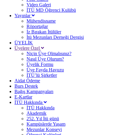
Video Galeri
İTÜ MD Öğrenci Kulübü
Yayınlar
Mühendisname
Röportajlar
İz Bırakan İtülüler
İtü Mezunları Derneği Dergisi
ÜYELİK
Üyelere Özel
Niçin Üye Olmalısınız?
Nasıl Üye Olurum?
Üyelik Formu
Üye Fayda Havuzu
İTÜ’lü Şirketler
Aidat Ödeme
Burs Destek
Bağış Kampanyaları
E-Kartlar
İTÜ Hakkında
İTÜ Hakkında
Akademik
252. Yıl İtü günü
Kampüslerde Yaşam
Mezunlar Konseyi
Öğrenci Kulüpleri