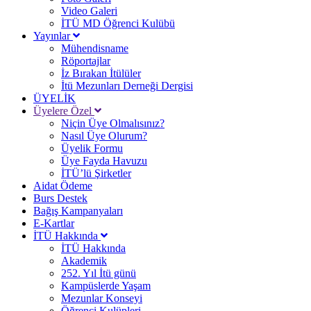
Video Galeri
İTÜ MD Öğrenci Kulübü
Yayınlar
Mühendisname
Röportajlar
İz Bırakan İtülüler
İtü Mezunları Derneği Dergisi
ÜYELİK
Üyelere Özel
Niçin Üye Olmalısınız?
Nasıl Üye Olurum?
Üyelik Formu
Üye Fayda Havuzu
İTÜ’lü Şirketler
Aidat Ödeme
Burs Destek
Bağış Kampanyaları
E-Kartlar
İTÜ Hakkında
İTÜ Hakkında
Akademik
252. Yıl İtü günü
Kampüslerde Yaşam
Mezunlar Konseyi
Öğrenci Kulüpleri