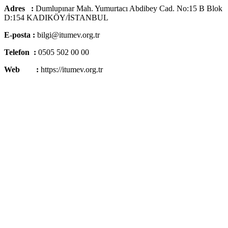
Adres :
Dumlupınar Mah. Yumurtacı Abdibey Cad. No:15 B Blok
D:154 KADIKÖY/İSTANBUL
E-posta :
bilgi@itumev.org.tr
Telefon :
0505 502 00 00
Web :
https://itumev.org.tr