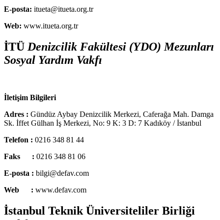
E-posta:
itueta@itueta.org.tr
Web:
www.itueta.org.tr
İTÜ
Denizcilik Fakültesi (YDO) Mezunları
Sosyal Yardım Vakfı
İletişim Bilgileri
Adres :
Gündüz Aybay Denizcilik Merkezi, Caferağa Mah. Damga
Sk. İffet Gülhan İş Merkezi, No: 9 K: 3 D: 7 Kadıköy / İstanbul
Telefon :
0216 348 81 44
Faks :
0216 348 81 06
E-posta :
bilgi@defav.com
Web :
www.defav.com
İstanbul Teknik Üniversiteliler Birliği