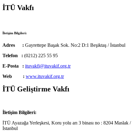
İTÜ Vakfı
İletişim Bilgileri:
Adres :
Gayrettepe Başak Sok. No:2 D:1 Beşiktaş / İstanbul
Telefon :
(0212) 225 55 95
E-Posta :
ituvakfi@ituvakif.org.tr
Web :
www.ituvakif.org.tr
İTÜ Geliştirme Vakfı
İletişim Bilgileri:
İTÜ Ayazağa Yerleşkesi, Koru yolu arı 3 binası no : 8204 Maslak /
İstanbul