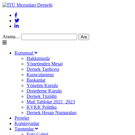
Arama…
Kurumsal
Hakkımızda
Yönetimden Mesaj
Dernek Tarihçesi
Kurucularımız
Başkanlar
Yönetim Kurulu
Denetleme Kurulu
Dernek Tüzüğü
Mali Tablolar 2021_2023
KVKK Politika
Dernek Hesap Numaraları
Projeler
Komisyonlar
Tanıtımlar
Foto Galeri