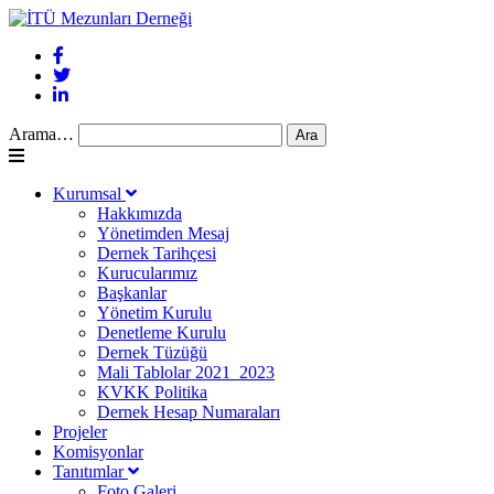
Arama…
Kurumsal
Hakkımızda
Yönetimden Mesaj
Dernek Tarihçesi
Kurucularımız
Başkanlar
Yönetim Kurulu
Denetleme Kurulu
Dernek Tüzüğü
Mali Tablolar 2021_2023
KVKK Politika
Dernek Hesap Numaraları
Projeler
Komisyonlar
Tanıtımlar
Foto Galeri