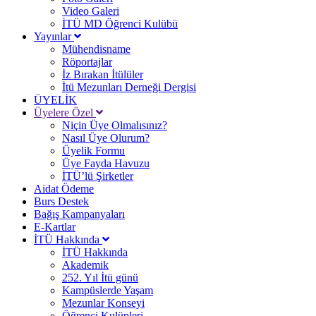
Video Galeri
İTÜ MD Öğrenci Kulübü
Yayınlar
Mühendisname
Röportajlar
İz Bırakan İtülüler
İtü Mezunları Derneği Dergisi
ÜYELİK
Üyelere Özel
Niçin Üye Olmalısınız?
Nasıl Üye Olurum?
Üyelik Formu
Üye Fayda Havuzu
İTÜ’lü Şirketler
Aidat Ödeme
Burs Destek
Bağış Kampanyaları
E-Kartlar
İTÜ Hakkında
İTÜ Hakkında
Akademik
252. Yıl İtü günü
Kampüslerde Yaşam
Mezunlar Konseyi
Öğrenci Kulüpleri