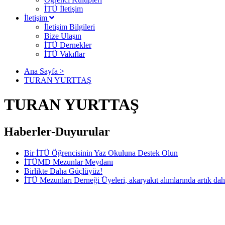
İTÜ İletişim
İletişim
İletişim Bilgileri
Bize Ulaşın
İTÜ Dernekler
İTÜ Vakıflar
Ana Sayfa >
TURAN YURTTAŞ
TURAN YURTTAŞ
Haberler-Duyurular
Bir İTÜ Öğrencisinin Yaz Okuluna Destek Olun
İTÜMD Mezunlar Meydanı
Birlikte Daha Güçlüyüz!
İTÜ Mezunları Derneği Üyeleri, akaryakıt alımlarında artık dah