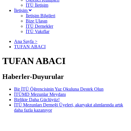
İTÜ İletişim
İletişim
İletişim Bilgileri
Bize Ulaşın
İTÜ Dernekler
İTÜ Vakıflar
Ana Sayfa >
TUFAN ABACI
TUFAN ABACI
Haberler-Duyurular
Bir İTÜ Öğrencisinin Yaz Okuluna Destek Olun
İTÜMD Mezunlar Meydanı
Birlikte Daha Güçlüyüz!
İTÜ Mezunları Derneği Üyeleri, akaryakıt alımlarında artık
daha fazla kazanıyor