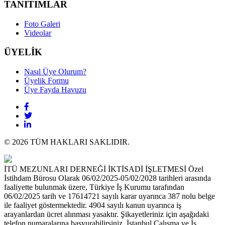
TANITIMLAR
Foto Galeri
Videolar
ÜYELİK
Nasıl Üye Olurum?
Üyelik Formu
Üye Fayda Havuzu
© 2026 TÜM HAKLARI SAKLIDIR.
İTÜ MEZUNLARI DERNEĞİ İKTİSADİ İŞLETMESİ Özel
İstihdam Bürosu Olarak 06/02/2025-05/02/2028 tarihleri arasında
faaliyette bulunmak üzere, Türkiye İş Kurumu tarafından
06/02/2025 tarih ve 17614721 sayılı karar uyarınca 387 nolu belge
ile faaliyet göstermektedir. 4904 sayılı kanun uyarınca iş
arayanlardan ücret alınması yasaktır. Şikayetleriniz için aşağıdaki
telefon numaralarına başvurabilirsiniz. İstanbul Çalışma ve İş