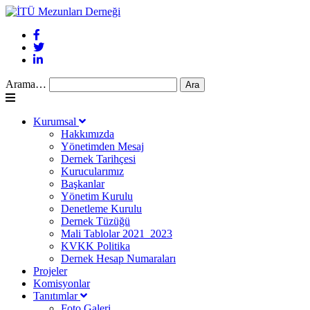
Arama…
Kurumsal
Hakkımızda
Yönetimden Mesaj
Dernek Tarihçesi
Kurucularımız
Başkanlar
Yönetim Kurulu
Denetleme Kurulu
Dernek Tüzüğü
Mali Tablolar 2021_2023
KVKK Politika
Dernek Hesap Numaraları
Projeler
Komisyonlar
Tanıtımlar
Foto Galeri