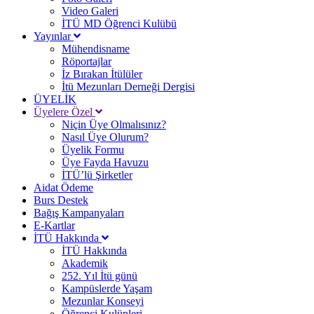
Video Galeri
İTÜ MD Öğrenci Kulübü
Yayınlar
Mühendisname
Röportajlar
İz Bırakan İtülüler
İtü Mezunları Derneği Dergisi
ÜYELİK
Üyelere Özel
Niçin Üye Olmalısınız?
Nasıl Üye Olurum?
Üyelik Formu
Üye Fayda Havuzu
İTÜ’lü Şirketler
Aidat Ödeme
Burs Destek
Bağış Kampanyaları
E-Kartlar
İTÜ Hakkında
İTÜ Hakkında
Akademik
252. Yıl İtü günü
Kampüslerde Yaşam
Mezunlar Konseyi
Öğrenci Kulüpleri