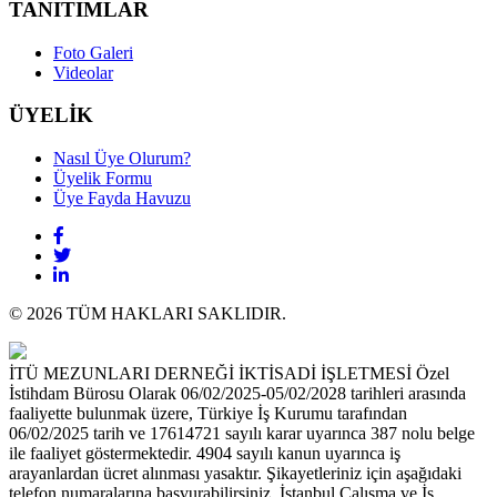
TANITIMLAR
Foto Galeri
Videolar
ÜYELİK
Nasıl Üye Olurum?
Üyelik Formu
Üye Fayda Havuzu
© 2026 TÜM HAKLARI SAKLIDIR.
İTÜ MEZUNLARI DERNEĞİ İKTİSADİ İŞLETMESİ Özel
İstihdam Bürosu Olarak 06/02/2025-05/02/2028 tarihleri arasında
faaliyette bulunmak üzere, Türkiye İş Kurumu tarafından
06/02/2025 tarih ve 17614721 sayılı karar uyarınca 387 nolu belge
ile faaliyet göstermektedir. 4904 sayılı kanun uyarınca iş
arayanlardan ücret alınması yasaktır. Şikayetleriniz için aşağıdaki
telefon numaralarına başvurabilirsiniz. İstanbul Çalışma ve İş