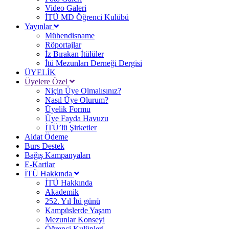
Video Galeri
İTÜ MD Öğrenci Kulübü
Yayınlar
Mühendisname
Röportajlar
İz Bırakan İtülüler
İtü Mezunları Derneği Dergisi
ÜYELİK
Üyelere Özel
Niçin Üye Olmalısınız?
Nasıl Üye Olurum?
Üyelik Formu
Üye Fayda Havuzu
İTÜ’lü Şirketler
Aidat Ödeme
Burs Destek
Bağış Kampanyaları
E-Kartlar
İTÜ Hakkında
İTÜ Hakkında
Akademik
252. Yıl İtü günü
Kampüslerde Yaşam
Mezunlar Konseyi
Öğrenci Kulüpleri