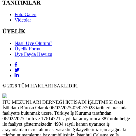
TANITIMLAR
Foto Galeri
Videolar
ÜYELİK
Nasıl Üye Olurum?
Üyelik Formu
Üye Fayda Havuzu
© 2026 TÜM HAKLARI SAKLIDIR.
İTÜ MEZUNLARI DERNEĞİ İKTİSADİ İŞLETMESİ Özel
İstihdam Bürosu Olarak 06/02/2025-05/02/2028 tarihleri arasında
faaliyette bulunmak üzere, Türkiye İş Kurumu tarafından
06/02/2025 tarih ve 17614721 sayılı karar uyarınca 387 nolu belge
ile faaliyet göstermektedir. 4904 sayılı kanun uyarınca iş
arayanlardan ücret alınması yasaktır. Şikayetleriniz için aşağıdaki
telefon numaralarına başvurabilirsiniz. İstanbul Çalışma ve İş