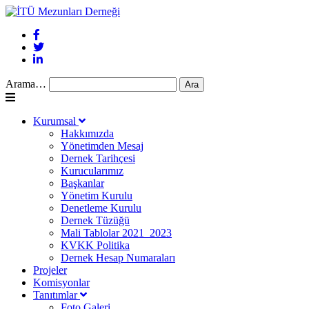
Arama…
Kurumsal
Hakkımızda
Yönetimden Mesaj
Dernek Tarihçesi
Kurucularımız
Başkanlar
Yönetim Kurulu
Denetleme Kurulu
Dernek Tüzüğü
Mali Tablolar 2021_2023
KVKK Politika
Dernek Hesap Numaraları
Projeler
Komisyonlar
Tanıtımlar
Foto Galeri