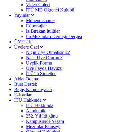
Video Galeri
İTÜ MD Öğrenci Kulübü
Yayınlar
Mühendisname
Röportajlar
İz Bırakan İtülüler
İtü Mezunları Derneği Dergisi
ÜYELİK
Üyelere Özel
Niçin Üye Olmalısınız?
Nasıl Üye Olurum?
Üyelik Formu
Üye Fayda Havuzu
İTÜ’lü Şirketler
Aidat Ödeme
Burs Destek
Bağış Kampanyaları
E-Kartlar
İTÜ Hakkında
İTÜ Hakkında
Akademik
252. Yıl İtü günü
Kampüslerde Yaşam
Mezunlar Konseyi
Öğrenci Kulüpleri