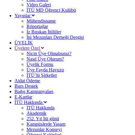
Video Galeri
İTÜ MD Öğrenci Kulübü
Yayınlar
Mühendisname
Röportajlar
İz Bırakan İtülüler
İtü Mezunları Derneği Dergisi
ÜYELİK
Üyelere Özel
Niçin Üye Olmalısınız?
Nasıl Üye Olurum?
Üyelik Formu
Üye Fayda Havuzu
İTÜ’lü Şirketler
Aidat Ödeme
Burs Destek
Bağış Kampanyaları
E-Kartlar
İTÜ Hakkında
İTÜ Hakkında
Akademik
252. Yıl İtü günü
Kampüslerde Yaşam
Mezunlar Konseyi
Öğrenci Kulüpleri