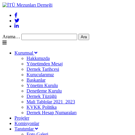
Arama…
Kurumsal
Hakkımızda
Yönetimden Mesaj
Dernek Tarihçesi
Kurucularımız
Başkanlar
Yönetim Kurulu
Denetleme Kurulu
Dernek Tüzüğü
Mali Tablolar 2021_2023
KVKK Politika
Dernek Hesap Numaraları
Projeler
Komisyonlar
Tanıtımlar
Foto Galeri