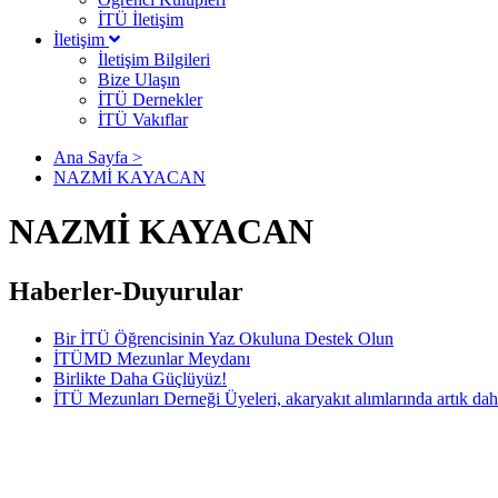
İTÜ İletişim
İletişim
İletişim Bilgileri
Bize Ulaşın
İTÜ Dernekler
İTÜ Vakıflar
Ana Sayfa >
NAZMİ KAYACAN
NAZMİ KAYACAN
Haberler-Duyurular
Bir İTÜ Öğrencisinin Yaz Okuluna Destek Olun
İTÜMD Mezunlar Meydanı
Birlikte Daha Güçlüyüz!
İTÜ Mezunları Derneği Üyeleri, akaryakıt alımlarında artık dah