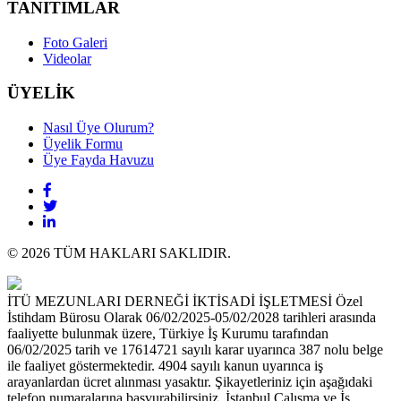
TANITIMLAR
Foto Galeri
Videolar
ÜYELİK
Nasıl Üye Olurum?
Üyelik Formu
Üye Fayda Havuzu
© 2026 TÜM HAKLARI SAKLIDIR.
İTÜ MEZUNLARI DERNEĞİ İKTİSADİ İŞLETMESİ Özel
İstihdam Bürosu Olarak 06/02/2025-05/02/2028 tarihleri arasında
faaliyette bulunmak üzere, Türkiye İş Kurumu tarafından
06/02/2025 tarih ve 17614721 sayılı karar uyarınca 387 nolu belge
ile faaliyet göstermektedir. 4904 sayılı kanun uyarınca iş
arayanlardan ücret alınması yasaktır. Şikayetleriniz için aşağıdaki
telefon numaralarına başvurabilirsiniz. İstanbul Çalışma ve İş