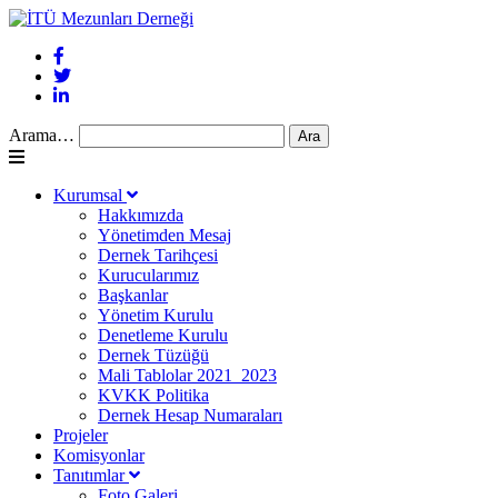
Arama…
Kurumsal
Hakkımızda
Yönetimden Mesaj
Dernek Tarihçesi
Kurucularımız
Başkanlar
Yönetim Kurulu
Denetleme Kurulu
Dernek Tüzüğü
Mali Tablolar 2021_2023
KVKK Politika
Dernek Hesap Numaraları
Projeler
Komisyonlar
Tanıtımlar
Foto Galeri