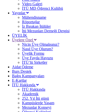
Video Galeri
İTÜ MD Öğrenci Kulübü
Yayınlar
Mühendisname
Röportajlar
İz Bırakan İtülüler
İtü Mezunları Derneği Dergisi
ÜYELİK
Üyelere Özel
Niçin Üye Olmalısınız?
Nasıl Üye Olurum?
Üyelik Formu
Üye Fayda Havuzu
İTÜ’lü Şirketler
Aidat Ödeme
Burs Destek
Bağış Kampanyaları
E-Kartlar
İTÜ Hakkında
İTÜ Hakkında
Akademik
252. Yıl İtü günü
Kampüslerde Yaşam
Mezunlar Konseyi
Öğrenci Kulüpleri