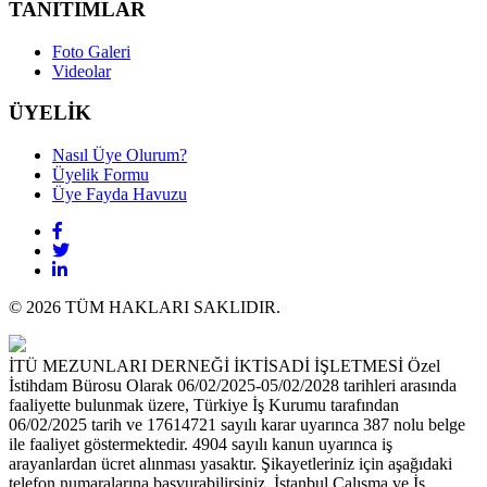
TANITIMLAR
Foto Galeri
Videolar
ÜYELİK
Nasıl Üye Olurum?
Üyelik Formu
Üye Fayda Havuzu
© 2026 TÜM HAKLARI SAKLIDIR.
İTÜ MEZUNLARI DERNEĞİ İKTİSADİ İŞLETMESİ Özel
İstihdam Bürosu Olarak 06/02/2025-05/02/2028 tarihleri arasında
faaliyette bulunmak üzere, Türkiye İş Kurumu tarafından
06/02/2025 tarih ve 17614721 sayılı karar uyarınca 387 nolu belge
ile faaliyet göstermektedir. 4904 sayılı kanun uyarınca iş
arayanlardan ücret alınması yasaktır. Şikayetleriniz için aşağıdaki
telefon numaralarına başvurabilirsiniz. İstanbul Çalışma ve İş