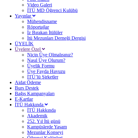
Video Galeri
İTÜ MD Öğrenci Kulübü
Yayınlar
Mühendisname
Röportajlar
İz Bırakan İtülüler
İtü Mezunları Derneği Dergisi
ÜYELİK
Üyelere Özel
Niçin Üye Olmalısınız?
Nasıl Üye Olurum?
Üyelik Formu
Üye Fayda Havuzu
İTÜ’lü Şirketler
Aidat Ödeme
Burs Destek
Bağış Kampanyaları
E-Kartlar
İTÜ Hakkında
İTÜ Hakkında
Akademik
252. Yıl İtü günü
Kampüslerde Yaşam
Mezunlar Konseyi
Öğrenci Kulüpleri