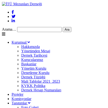
Arama…
Kurumsal
Hakkımızda
Yönetimden Mesaj
Dernek Tarihçesi
Kurucularımız
Başkanlar
Yönetim Kurulu
Denetleme Kurulu
Dernek Tüzüğü
Mali Tablolar 2021_2023
KVKK Politika
Dernek Hesap Numaraları
Projeler
Komisyonlar
Tanıtımlar
Foto Galeri