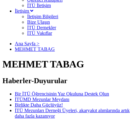
İTÜ İletişim
İletişim
İletişim Bilgileri
Bize Ulaşın
İTÜ Dernekler
İTÜ Vakıflar
Ana Sayfa >
MEHMET TABAG
MEHMET TABAG
Haberler-Duyurular
Bir İTÜ Öğrencisinin Yaz Okuluna Destek Olun
İTÜMD Mezunlar Meydanı
Birlikte Daha Güçlüyüz!
İTÜ Mezunları Derneği Üyeleri, akaryakıt alımlarında artık
daha fazla kazanıyor