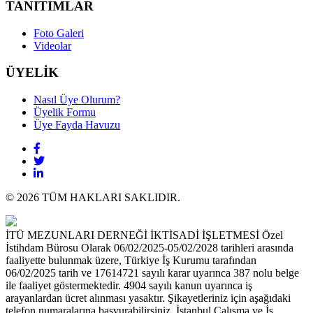
TANITIMLAR
Foto Galeri
Videolar
ÜYELİK
Nasıl Üye Olurum?
Üyelik Formu
Üye Fayda Havuzu
© 2026 TÜM HAKLARI SAKLIDIR.
İTÜ MEZUNLARI DERNEĞİ İKTİSADİ İŞLETMESİ Özel
İstihdam Bürosu Olarak 06/02/2025-05/02/2028 tarihleri arasında
faaliyette bulunmak üzere, Türkiye İş Kurumu tarafından
06/02/2025 tarih ve 17614721 sayılı karar uyarınca 387 nolu belge
ile faaliyet göstermektedir. 4904 sayılı kanun uyarınca iş
arayanlardan ücret alınması yasaktır. Şikayetleriniz için aşağıdaki
telefon numaralarına başvurabilirsiniz. İstanbul Çalışma ve İş