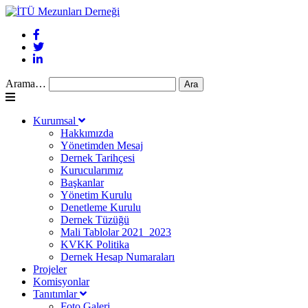
Arama…
Kurumsal
Hakkımızda
Yönetimden Mesaj
Dernek Tarihçesi
Kurucularımız
Başkanlar
Yönetim Kurulu
Denetleme Kurulu
Dernek Tüzüğü
Mali Tablolar 2021_2023
KVKK Politika
Dernek Hesap Numaraları
Projeler
Komisyonlar
Tanıtımlar
Foto Galeri