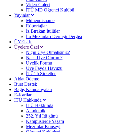
Video Galeri
İTÜ MD Öğrenci Kulübü
Yayınlar
Mühendisname
Röportajlar
İz Bırakan İtülüler
İtü Mezunları Derneği Dergisi
ÜYELİK
Üyelere Özel
Niçin Üye Olmalısınız?
Nasıl Üye Olurum?
Üyelik Formu
Üye Fayda Havuzu
İTÜ’lü Şirketler
Aidat Ödeme
Burs Destek
Bağış Kampanyaları
E-Kartlar
İTÜ Hakkında
İTÜ Hakkında
Akademik
252. Yıl İtü günü
Kampüslerde Yaşam
Mezunlar Konseyi
Öğrenci Kulüpleri