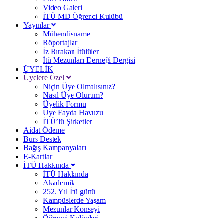
Video Galeri
İTÜ MD Öğrenci Kulübü
Yayınlar
Mühendisname
Röportajlar
İz Bırakan İtülüler
İtü Mezunları Derneği Dergisi
ÜYELİK
Üyelere Özel
Niçin Üye Olmalısınız?
Nasıl Üye Olurum?
Üyelik Formu
Üye Fayda Havuzu
İTÜ’lü Şirketler
Aidat Ödeme
Burs Destek
Bağış Kampanyaları
E-Kartlar
İTÜ Hakkında
İTÜ Hakkında
Akademik
252. Yıl İtü günü
Kampüslerde Yaşam
Mezunlar Konseyi
Öğrenci Kulüpleri