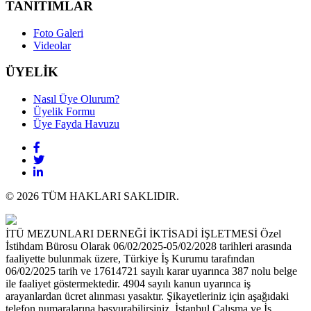
TANITIMLAR
Foto Galeri
Videolar
ÜYELİK
Nasıl Üye Olurum?
Üyelik Formu
Üye Fayda Havuzu
© 2026 TÜM HAKLARI SAKLIDIR.
İTÜ MEZUNLARI DERNEĞİ İKTİSADİ İŞLETMESİ Özel
İstihdam Bürosu Olarak 06/02/2025-05/02/2028 tarihleri arasında
faaliyette bulunmak üzere, Türkiye İş Kurumu tarafından
06/02/2025 tarih ve 17614721 sayılı karar uyarınca 387 nolu belge
ile faaliyet göstermektedir. 4904 sayılı kanun uyarınca iş
arayanlardan ücret alınması yasaktır. Şikayetleriniz için aşağıdaki
telefon numaralarına başvurabilirsiniz. İstanbul Çalışma ve İş