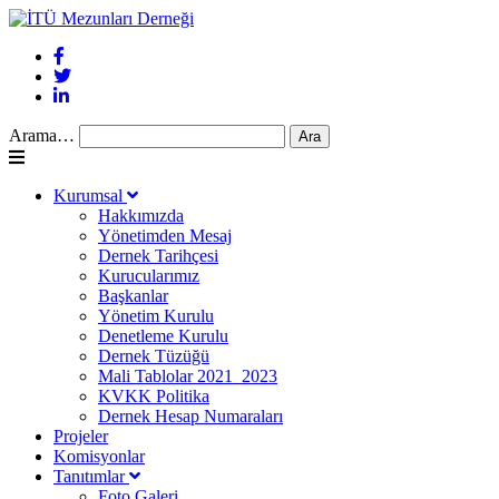
Arama…
Kurumsal
Hakkımızda
Yönetimden Mesaj
Dernek Tarihçesi
Kurucularımız
Başkanlar
Yönetim Kurulu
Denetleme Kurulu
Dernek Tüzüğü
Mali Tablolar 2021_2023
KVKK Politika
Dernek Hesap Numaraları
Projeler
Komisyonlar
Tanıtımlar
Foto Galeri