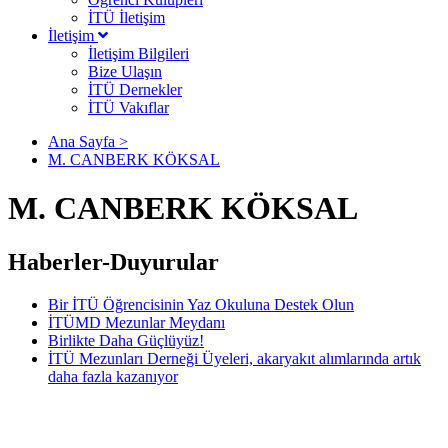
İTÜ İletişim
İletişim
İletişim Bilgileri
Bize Ulaşın
İTÜ Dernekler
İTÜ Vakıflar
Ana Sayfa >
M. CANBERK KÖKSAL
M. CANBERK KÖKSAL
Haberler-Duyurular
Bir İTÜ Öğrencisinin Yaz Okuluna Destek Olun
İTÜMD Mezunlar Meydanı
Birlikte Daha Güçlüyüz!
İTÜ Mezunları Derneği Üyeleri, akaryakıt alımlarında artık
daha fazla kazanıyor