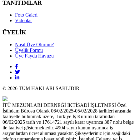
TANITIMLAR
Foto Galeri
Videolar
ÜYELİK
Nasıl Üye Olurum?
Üyelik Formu
Üye Fayda Havuzu
© 2026 TÜM HAKLARI SAKLIDIR.
İTÜ MEZUNLARI DERNEĞİ İKTİSADİ İŞLETMESİ Özel
İstihdam Bürosu Olarak 06/02/2025-05/02/2028 tarihleri arasında
faaliyette bulunmak üzere, Türkiye İş Kurumu tarafından
06/02/2025 tarih ve 17614721 sayılı karar uyarınca 387 nolu belge
ile faaliyet göstermektedir. 4904 sayılı kanun uyarınca iş
arayanlardan ücret alınması yasaktır. Şikayetleriniz için aşağıdaki
telefon numaralarına başvurabilirsiniz. İstanbul Çalışma ve İş