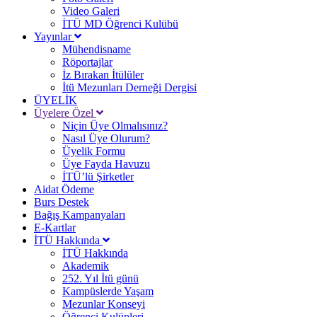
Video Galeri
İTÜ MD Öğrenci Kulübü
Yayınlar
Mühendisname
Röportajlar
İz Bırakan İtülüler
İtü Mezunları Derneği Dergisi
ÜYELİK
Üyelere Özel
Niçin Üye Olmalısınız?
Nasıl Üye Olurum?
Üyelik Formu
Üye Fayda Havuzu
İTÜ’lü Şirketler
Aidat Ödeme
Burs Destek
Bağış Kampanyaları
E-Kartlar
İTÜ Hakkında
İTÜ Hakkında
Akademik
252. Yıl İtü günü
Kampüslerde Yaşam
Mezunlar Konseyi
Öğrenci Kulüpleri