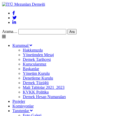
Arama…
Kurumsal
Hakkımızda
Yönetimden Mesaj
Dernek Tarihçesi
Kurucularımız
Başkanlar
Yönetim Kurulu
Denetleme Kurulu
Dernek Tüzüğü
Mali Tablolar 2021_2023
KVKK Politika
Dernek Hesap Numaraları
Projeler
Komisyonlar
Tanıtımlar
Foto Galeri