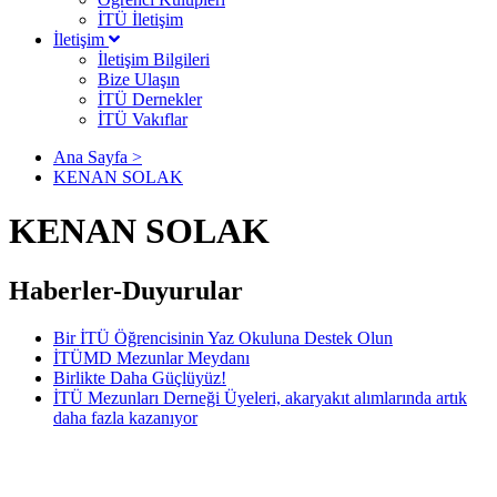
İTÜ İletişim
İletişim
İletişim Bilgileri
Bize Ulaşın
İTÜ Dernekler
İTÜ Vakıflar
Ana Sayfa >
KENAN SOLAK
KENAN SOLAK
Haberler-Duyurular
Bir İTÜ Öğrencisinin Yaz Okuluna Destek Olun
İTÜMD Mezunlar Meydanı
Birlikte Daha Güçlüyüz!
İTÜ Mezunları Derneği Üyeleri, akaryakıt alımlarında artık
daha fazla kazanıyor