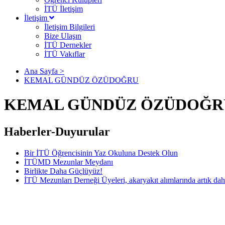
İTÜ İletişim
İletişim
İletişim Bilgileri
Bize Ulaşın
İTÜ Dernekler
İTÜ Vakıflar
Ana Sayfa >
KEMAL GÜNDÜZ ÖZÜDOĞRU
KEMAL GÜNDÜZ ÖZÜDOĞR
Haberler-Duyurular
Bir İTÜ Öğrencisinin Yaz Okuluna Destek Olun
İTÜMD Mezunlar Meydanı
Birlikte Daha Güçlüyüz!
İTÜ Mezunları Derneği Üyeleri, akaryakıt alımlarında artık dah