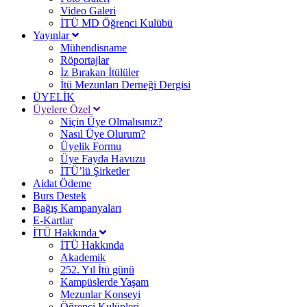
Video Galeri
İTÜ MD Öğrenci Kulübü
Yayınlar
Mühendisname
Röportajlar
İz Bırakan İtülüler
İtü Mezunları Derneği Dergisi
ÜYELİK
Üyelere Özel
Niçin Üye Olmalısınız?
Nasıl Üye Olurum?
Üyelik Formu
Üye Fayda Havuzu
İTÜ’lü Şirketler
Aidat Ödeme
Burs Destek
Bağış Kampanyaları
E-Kartlar
İTÜ Hakkında
İTÜ Hakkında
Akademik
252. Yıl İtü günü
Kampüslerde Yaşam
Mezunlar Konseyi
Öğrenci Kulüpleri