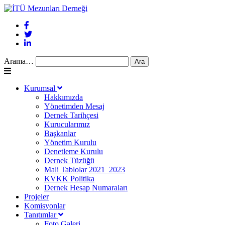
Arama…
Kurumsal
Hakkımızda
Yönetimden Mesaj
Dernek Tarihçesi
Kurucularımız
Başkanlar
Yönetim Kurulu
Denetleme Kurulu
Dernek Tüzüğü
Mali Tablolar 2021_2023
KVKK Politika
Dernek Hesap Numaraları
Projeler
Komisyonlar
Tanıtımlar
Foto Galeri