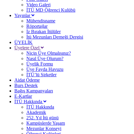
Video Galeri
İTÜ MD Öğrenci Kulübü
Yayınlar
Mühendisname
Röportajlar
İz Bırakan İtülüler
İtü Mezunları Derneği Dergisi
ÜYELİK
Üyelere Özel
Niçin Üye Olmalısınız?
Nasıl Üye Olurum?
Üyelik Formu
Üye Fayda Havuzu
İTÜ’lü Şirketler
Aidat Ödeme
Burs Destek
Bağış Kampanyaları
E-Kartlar
İTÜ Hakkında
İTÜ Hakkında
Akademik
252. Yıl İtü günü
Kampüslerde Yaşam
Mezunlar Konseyi
Öğrenci Kulüpleri