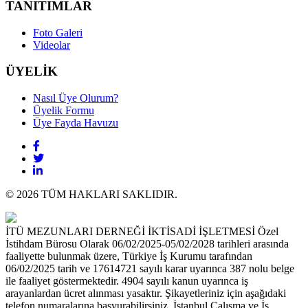
TANITIMLAR
Foto Galeri
Videolar
ÜYELİK
Nasıl Üye Olurum?
Üyelik Formu
Üye Fayda Havuzu
© 2026 TÜM HAKLARI SAKLIDIR.
İTÜ MEZUNLARI DERNEĞİ İKTİSADİ İŞLETMESİ Özel
İstihdam Bürosu Olarak 06/02/2025-05/02/2028 tarihleri arasında
faaliyette bulunmak üzere, Türkiye İş Kurumu tarafından
06/02/2025 tarih ve 17614721 sayılı karar uyarınca 387 nolu belge
ile faaliyet göstermektedir. 4904 sayılı kanun uyarınca iş
arayanlardan ücret alınması yasaktır. Şikayetleriniz için aşağıdaki
telefon numaralarına başvurabilirsiniz. İstanbul Çalışma ve İş