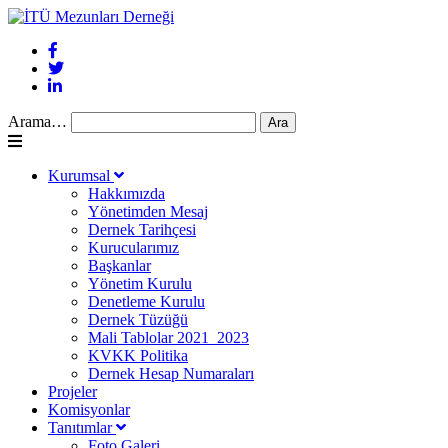
Arama…
Kurumsal
Hakkımızda
Yönetimden Mesaj
Dernek Tarihçesi
Kurucularımız
Başkanlar
Yönetim Kurulu
Denetleme Kurulu
Dernek Tüzüğü
Mali Tablolar 2021_2023
KVKK Politika
Dernek Hesap Numaraları
Projeler
Komisyonlar
Tanıtımlar
Foto Galeri