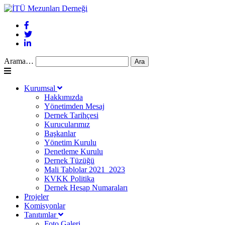
Arama…
Kurumsal
Hakkımızda
Yönetimden Mesaj
Dernek Tarihçesi
Kurucularımız
Başkanlar
Yönetim Kurulu
Denetleme Kurulu
Dernek Tüzüğü
Mali Tablolar 2021_2023
KVKK Politika
Dernek Hesap Numaraları
Projeler
Komisyonlar
Tanıtımlar
Foto Galeri