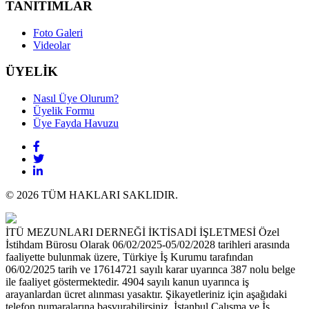
TANITIMLAR
Foto Galeri
Videolar
ÜYELİK
Nasıl Üye Olurum?
Üyelik Formu
Üye Fayda Havuzu
© 2026 TÜM HAKLARI SAKLIDIR.
İTÜ MEZUNLARI DERNEĞİ İKTİSADİ İŞLETMESİ Özel
İstihdam Bürosu Olarak 06/02/2025-05/02/2028 tarihleri arasında
faaliyette bulunmak üzere, Türkiye İş Kurumu tarafından
06/02/2025 tarih ve 17614721 sayılı karar uyarınca 387 nolu belge
ile faaliyet göstermektedir. 4904 sayılı kanun uyarınca iş
arayanlardan ücret alınması yasaktır. Şikayetleriniz için aşağıdaki
telefon numaralarına başvurabilirsiniz. İstanbul Çalışma ve İş