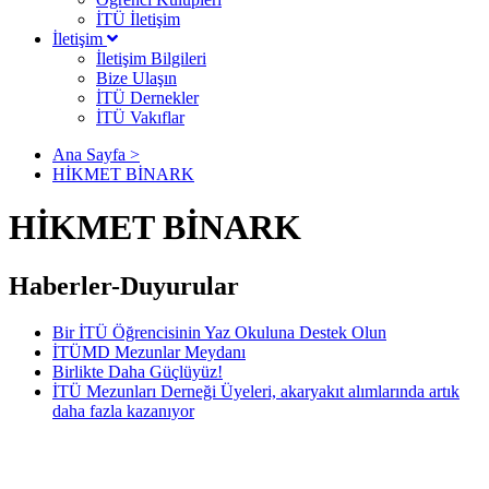
İTÜ İletişim
İletişim
İletişim Bilgileri
Bize Ulaşın
İTÜ Dernekler
İTÜ Vakıflar
Ana Sayfa >
HİKMET BİNARK
HİKMET BİNARK
Haberler-Duyurular
Bir İTÜ Öğrencisinin Yaz Okuluna Destek Olun
İTÜMD Mezunlar Meydanı
Birlikte Daha Güçlüyüz!
İTÜ Mezunları Derneği Üyeleri, akaryakıt alımlarında artık
daha fazla kazanıyor