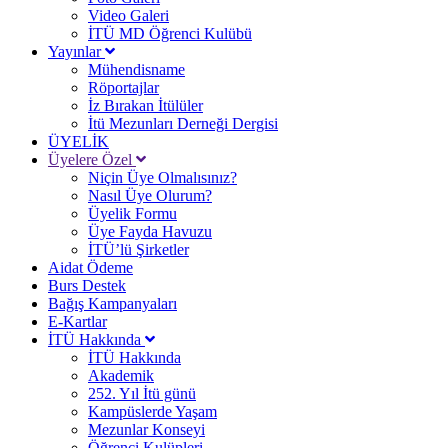
Video Galeri
İTÜ MD Öğrenci Kulübü
Yayınlar
Mühendisname
Röportajlar
İz Bırakan İtülüler
İtü Mezunları Derneği Dergisi
ÜYELİK
Üyelere Özel
Niçin Üye Olmalısınız?
Nasıl Üye Olurum?
Üyelik Formu
Üye Fayda Havuzu
İTÜ’lü Şirketler
Aidat Ödeme
Burs Destek
Bağış Kampanyaları
E-Kartlar
İTÜ Hakkında
İTÜ Hakkında
Akademik
252. Yıl İtü günü
Kampüslerde Yaşam
Mezunlar Konseyi
Öğrenci Kulüpleri