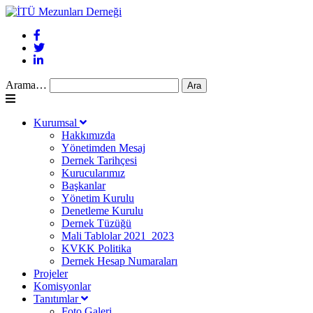
Arama…
Kurumsal
Hakkımızda
Yönetimden Mesaj
Dernek Tarihçesi
Kurucularımız
Başkanlar
Yönetim Kurulu
Denetleme Kurulu
Dernek Tüzüğü
Mali Tablolar 2021_2023
KVKK Politika
Dernek Hesap Numaraları
Projeler
Komisyonlar
Tanıtımlar
Foto Galeri