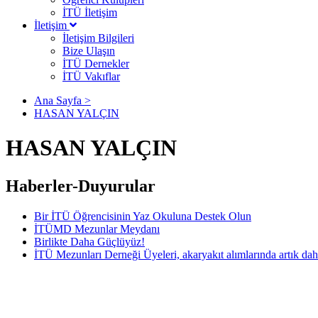
İTÜ İletişim
İletişim
İletişim Bilgileri
Bize Ulaşın
İTÜ Dernekler
İTÜ Vakıflar
Ana Sayfa >
HASAN YALÇIN
HASAN YALÇIN
Haberler-Duyurular
Bir İTÜ Öğrencisinin Yaz Okuluna Destek Olun
İTÜMD Mezunlar Meydanı
Birlikte Daha Güçlüyüz!
İTÜ Mezunları Derneği Üyeleri, akaryakıt alımlarında artık dah