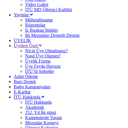
Video Galeri
İTÜ MD Öğrenci Kulübü
Yayınlar
Mühendisname
Röportajlar
İz Bırakan İtülüler
İtü Mezunları Derneği Dergisi
ÜYELİK
Üyelere Özel
Niçin Üye Olmalısınız?
Nasıl Üye Olurum?
Üyelik Formu
Üye Fayda Havuzu
İTÜ’lü Şirketler
Aidat Ödeme
Burs Destek
Bağış Kampanyaları
E-Kartlar
İTÜ Hakkında
İTÜ Hakkında
Akademik
252. Yıl İtü günü
Kampüslerde Yaşam
Mezunlar Konseyi
Öğrenci Kulüpleri