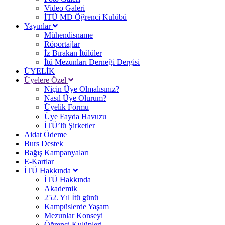
Video Galeri
İTÜ MD Öğrenci Kulübü
Yayınlar
Mühendisname
Röportajlar
İz Bırakan İtülüler
İtü Mezunları Derneği Dergisi
ÜYELİK
Üyelere Özel
Niçin Üye Olmalısınız?
Nasıl Üye Olurum?
Üyelik Formu
Üye Fayda Havuzu
İTÜ’lü Şirketler
Aidat Ödeme
Burs Destek
Bağış Kampanyaları
E-Kartlar
İTÜ Hakkında
İTÜ Hakkında
Akademik
252. Yıl İtü günü
Kampüslerde Yaşam
Mezunlar Konseyi
Öğrenci Kulüpleri