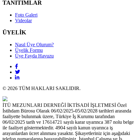
TANITIMLAR
Foto Galeri
Videolar
ÜYELİK
Nasıl Üye Olurum?
Üyelik Formu
Üye Fayda Havuzu
© 2026 TÜM HAKLARI SAKLIDIR.
İTÜ MEZUNLARI DERNEĞİ İKTİSADİ İŞLETMESİ Özel
İstihdam Bürosu Olarak 06/02/2025-05/02/2028 tarihleri arasında
faaliyette bulunmak üzere, Türkiye İş Kurumu tarafından
06/02/2025 tarih ve 17614721 sayılı karar uyarınca 387 nolu belge
ile faaliyet göstermektedir. 4904 sayılı kanun uyarınca iş
arayanlardan ücret alınması yasaktır. Şikayetleriniz için aşağıdaki
telefon numaralarına başvurabilirsiniz. İstanbul Çalışma ve İş