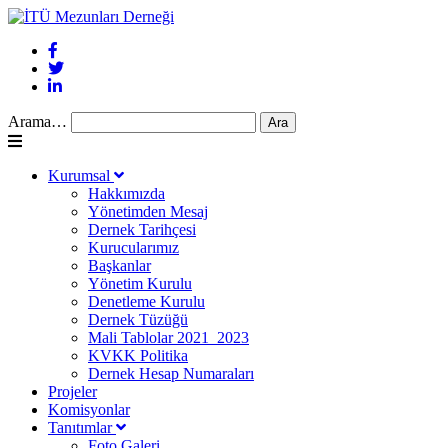
Arama…
Kurumsal
Hakkımızda
Yönetimden Mesaj
Dernek Tarihçesi
Kurucularımız
Başkanlar
Yönetim Kurulu
Denetleme Kurulu
Dernek Tüzüğü
Mali Tablolar 2021_2023
KVKK Politika
Dernek Hesap Numaraları
Projeler
Komisyonlar
Tanıtımlar
Foto Galeri