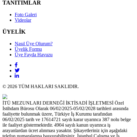
TANITIMLAR
Foto Galeri
Videolar
ÜYELİK
Nasıl Üye Olurum?
Üyelik Formu
Üye Fayda Havuzu
© 2026 TÜM HAKLARI SAKLIDIR.
İTÜ MEZUNLARI DERNEĞİ İKTİSADİ İŞLETMESİ Özel
İstihdam Bürosu Olarak 06/02/2025-05/02/2028 tarihleri arasında
faaliyette bulunmak üzere, Türkiye İş Kurumu tarafından
06/02/2025 tarih ve 17614721 sayılı karar uyarınca 387 nolu belge
ile faaliyet göstermektedir. 4904 sayılı kanun uyarınca iş
arayanlardan ücret alınması yasaktır. Şikayetleriniz için aşağıdaki
telefon numaralarına başvurabilirsiniz. İstanbul Çalışma ve İş