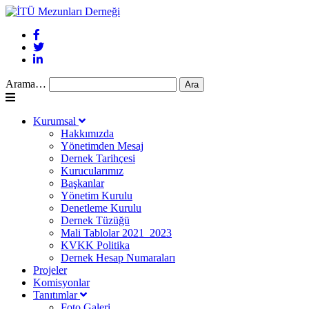
Arama…
Kurumsal
Hakkımızda
Yönetimden Mesaj
Dernek Tarihçesi
Kurucularımız
Başkanlar
Yönetim Kurulu
Denetleme Kurulu
Dernek Tüzüğü
Mali Tablolar 2021_2023
KVKK Politika
Dernek Hesap Numaraları
Projeler
Komisyonlar
Tanıtımlar
Foto Galeri