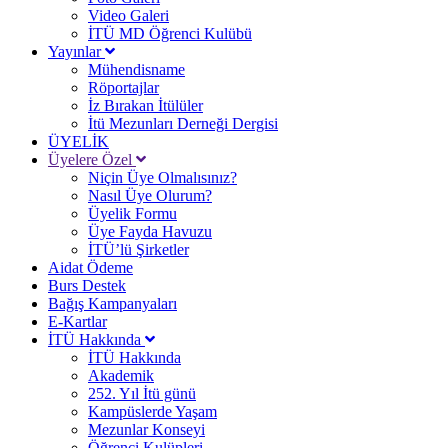
Video Galeri
İTÜ MD Öğrenci Kulübü
Yayınlar
Mühendisname
Röportajlar
İz Bırakan İtülüler
İtü Mezunları Derneği Dergisi
ÜYELİK
Üyelere Özel
Niçin Üye Olmalısınız?
Nasıl Üye Olurum?
Üyelik Formu
Üye Fayda Havuzu
İTÜ’lü Şirketler
Aidat Ödeme
Burs Destek
Bağış Kampanyaları
E-Kartlar
İTÜ Hakkında
İTÜ Hakkında
Akademik
252. Yıl İtü günü
Kampüslerde Yaşam
Mezunlar Konseyi
Öğrenci Kulüpleri