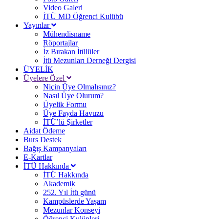
Video Galeri
İTÜ MD Öğrenci Kulübü
Yayınlar
Mühendisname
Röportajlar
İz Bırakan İtülüler
İtü Mezunları Derneği Dergisi
ÜYELİK
Üyelere Özel
Niçin Üye Olmalısınız?
Nasıl Üye Olurum?
Üyelik Formu
Üye Fayda Havuzu
İTÜ’lü Şirketler
Aidat Ödeme
Burs Destek
Bağış Kampanyaları
E-Kartlar
İTÜ Hakkında
İTÜ Hakkında
Akademik
252. Yıl İtü günü
Kampüslerde Yaşam
Mezunlar Konseyi
Öğrenci Kulüpleri