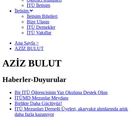
İTÜ İletişim
İletişim
İletişim Bilgileri
Bize Ulaşın
İTÜ Dernekler
İTÜ Vakıflar
Ana Sayfa >
AZİZ BULUT
AZİZ BULUT
Haberler-Duyurular
Bir İTÜ Öğrencisinin Yaz Okuluna Destek Olun
İTÜMD Mezunlar Meydanı
Birlikte Daha Güçlüyüz!
İTÜ Mezunları Derneği Üyeleri, akaryakıt alımlarında artık
daha fazla kazanıyor