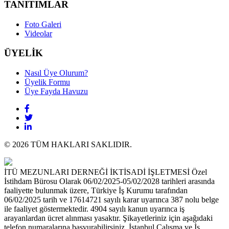
TANITIMLAR
Foto Galeri
Videolar
ÜYELİK
Nasıl Üye Olurum?
Üyelik Formu
Üye Fayda Havuzu
© 2026 TÜM HAKLARI SAKLIDIR.
İTÜ MEZUNLARI DERNEĞİ İKTİSADİ İŞLETMESİ Özel
İstihdam Bürosu Olarak 06/02/2025-05/02/2028 tarihleri arasında
faaliyette bulunmak üzere, Türkiye İş Kurumu tarafından
06/02/2025 tarih ve 17614721 sayılı karar uyarınca 387 nolu belge
ile faaliyet göstermektedir. 4904 sayılı kanun uyarınca iş
arayanlardan ücret alınması yasaktır. Şikayetleriniz için aşağıdaki
telefon numaralarına başvurabilirsiniz. İstanbul Çalışma ve İş