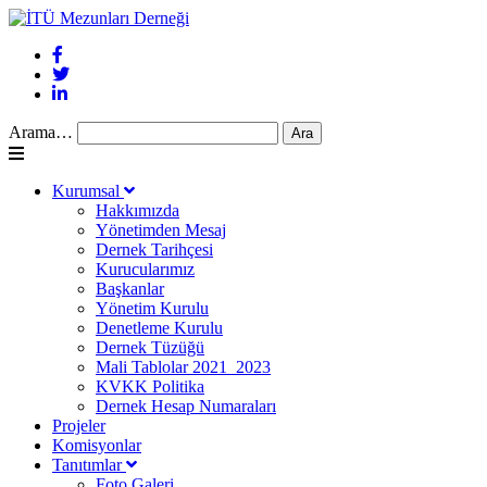
Arama…
Kurumsal
Hakkımızda
Yönetimden Mesaj
Dernek Tarihçesi
Kurucularımız
Başkanlar
Yönetim Kurulu
Denetleme Kurulu
Dernek Tüzüğü
Mali Tablolar 2021_2023
KVKK Politika
Dernek Hesap Numaraları
Projeler
Komisyonlar
Tanıtımlar
Foto Galeri