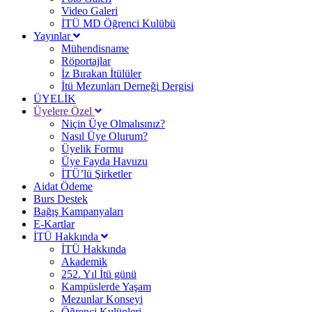
Video Galeri
İTÜ MD Öğrenci Kulübü
Yayınlar
Mühendisname
Röportajlar
İz Bırakan İtülüler
İtü Mezunları Derneği Dergisi
ÜYELİK
Üyelere Özel
Niçin Üye Olmalısınız?
Nasıl Üye Olurum?
Üyelik Formu
Üye Fayda Havuzu
İTÜ’lü Şirketler
Aidat Ödeme
Burs Destek
Bağış Kampanyaları
E-Kartlar
İTÜ Hakkında
İTÜ Hakkında
Akademik
252. Yıl İtü günü
Kampüslerde Yaşam
Mezunlar Konseyi
Öğrenci Kulüpleri