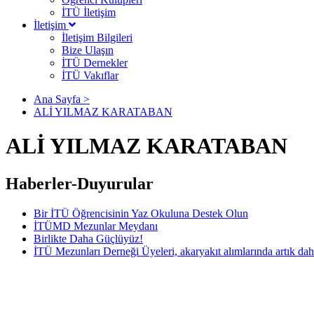
İTÜ İletişim
İletişim
İletişim Bilgileri
Bize Ulaşın
İTÜ Dernekler
İTÜ Vakıflar
Ana Sayfa >
ALİ YILMAZ KARATABAN
ALİ YILMAZ KARATABAN
Haberler-Duyurular
Bir İTÜ Öğrencisinin Yaz Okuluna Destek Olun
İTÜMD Mezunlar Meydanı
Birlikte Daha Güçlüyüz!
İTÜ Mezunları Derneği Üyeleri, akaryakıt alımlarında artık dah