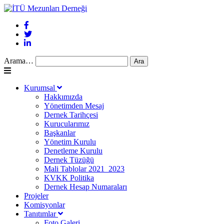
Arama…
Kurumsal
Hakkımızda
Yönetimden Mesaj
Dernek Tarihçesi
Kurucularımız
Başkanlar
Yönetim Kurulu
Denetleme Kurulu
Dernek Tüzüğü
Mali Tablolar 2021_2023
KVKK Politika
Dernek Hesap Numaraları
Projeler
Komisyonlar
Tanıtımlar
Foto Galeri