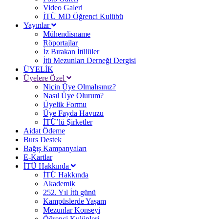
Video Galeri
İTÜ MD Öğrenci Kulübü
Yayınlar
Mühendisname
Röportajlar
İz Bırakan İtülüler
İtü Mezunları Derneği Dergisi
ÜYELİK
Üyelere Özel
Niçin Üye Olmalısınız?
Nasıl Üye Olurum?
Üyelik Formu
Üye Fayda Havuzu
İTÜ’lü Şirketler
Aidat Ödeme
Burs Destek
Bağış Kampanyaları
E-Kartlar
İTÜ Hakkında
İTÜ Hakkında
Akademik
252. Yıl İtü günü
Kampüslerde Yaşam
Mezunlar Konseyi
Öğrenci Kulüpleri