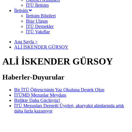
İTÜ İletişim
İletişim
İletişim Bilgileri
Bize Ulaşın
İTÜ Dernekler
İTÜ Vakıflar
Ana Sayfa >
ALİ İSKENDER GÜRSOY
ALİ İSKENDER GÜRSOY
Haberler-Duyurular
Bir İTÜ Öğrencisinin Yaz Okuluna Destek Olun
İTÜMD Mezunlar Meydanı
Birlikte Daha Güçlüyüz!
İTÜ Mezunları Derneği Üyeleri, akaryakıt alımlarında artık
daha fazla kazanıyor