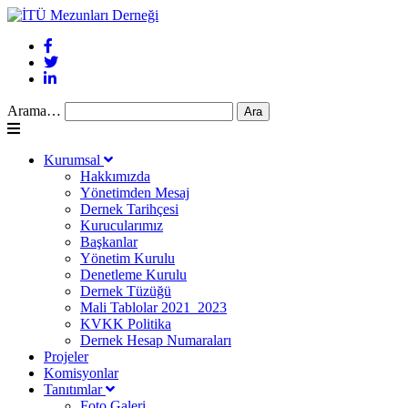
Arama…
Kurumsal
Hakkımızda
Yönetimden Mesaj
Dernek Tarihçesi
Kurucularımız
Başkanlar
Yönetim Kurulu
Denetleme Kurulu
Dernek Tüzüğü
Mali Tablolar 2021_2023
KVKK Politika
Dernek Hesap Numaraları
Projeler
Komisyonlar
Tanıtımlar
Foto Galeri