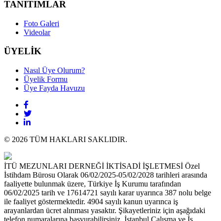
TANITIMLAR
Foto Galeri
Videolar
ÜYELİK
Nasıl Üye Olurum?
Üyelik Formu
Üye Fayda Havuzu
© 2026 TÜM HAKLARI SAKLIDIR.
İTÜ MEZUNLARI DERNEĞİ İKTİSADİ İŞLETMESİ Özel
İstihdam Bürosu Olarak 06/02/2025-05/02/2028 tarihleri arasında
faaliyette bulunmak üzere, Türkiye İş Kurumu tarafından
06/02/2025 tarih ve 17614721 sayılı karar uyarınca 387 nolu belge
ile faaliyet göstermektedir. 4904 sayılı kanun uyarınca iş
arayanlardan ücret alınması yasaktır. Şikayetleriniz için aşağıdaki
telefon numaralarına başvurabilirsiniz. İstanbul Çalışma ve İş