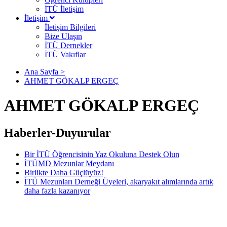
İTÜ İletişim
İletişim
İletişim Bilgileri
Bize Ulaşın
İTÜ Dernekler
İTÜ Vakıflar
Ana Sayfa >
AHMET GÖKALP ERGEÇ
AHMET GÖKALP ERGEÇ
Haberler-Duyurular
Bir İTÜ Öğrencisinin Yaz Okuluna Destek Olun
İTÜMD Mezunlar Meydanı
Birlikte Daha Güçlüyüz!
İTÜ Mezunları Derneği Üyeleri, akaryakıt alımlarında artık
daha fazla kazanıyor