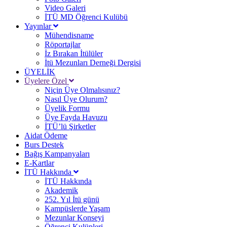
Video Galeri
İTÜ MD Öğrenci Kulübü
Yayınlar
Mühendisname
Röportajlar
İz Bırakan İtülüler
İtü Mezunları Derneği Dergisi
ÜYELİK
Üyelere Özel
Niçin Üye Olmalısınız?
Nasıl Üye Olurum?
Üyelik Formu
Üye Fayda Havuzu
İTÜ’lü Şirketler
Aidat Ödeme
Burs Destek
Bağış Kampanyaları
E-Kartlar
İTÜ Hakkında
İTÜ Hakkında
Akademik
252. Yıl İtü günü
Kampüslerde Yaşam
Mezunlar Konseyi
Öğrenci Kulüpleri