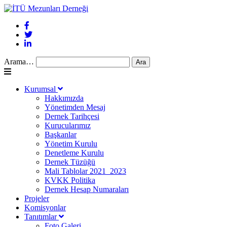
Arama…
Kurumsal
Hakkımızda
Yönetimden Mesaj
Dernek Tarihçesi
Kurucularımız
Başkanlar
Yönetim Kurulu
Denetleme Kurulu
Dernek Tüzüğü
Mali Tablolar 2021_2023
KVKK Politika
Dernek Hesap Numaraları
Projeler
Komisyonlar
Tanıtımlar
Foto Galeri