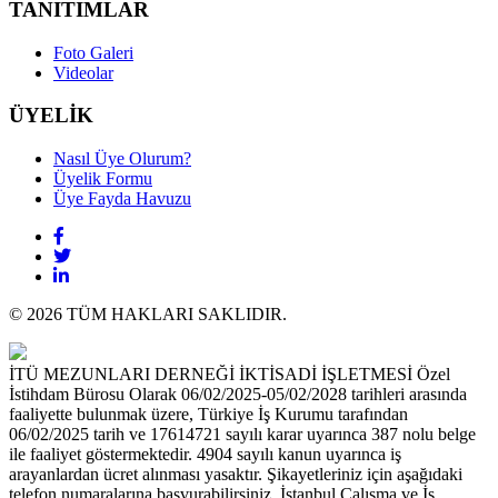
TANITIMLAR
Foto Galeri
Videolar
ÜYELİK
Nasıl Üye Olurum?
Üyelik Formu
Üye Fayda Havuzu
© 2026 TÜM HAKLARI SAKLIDIR.
İTÜ MEZUNLARI DERNEĞİ İKTİSADİ İŞLETMESİ Özel
İstihdam Bürosu Olarak 06/02/2025-05/02/2028 tarihleri arasında
faaliyette bulunmak üzere, Türkiye İş Kurumu tarafından
06/02/2025 tarih ve 17614721 sayılı karar uyarınca 387 nolu belge
ile faaliyet göstermektedir. 4904 sayılı kanun uyarınca iş
arayanlardan ücret alınması yasaktır. Şikayetleriniz için aşağıdaki
telefon numaralarına başvurabilirsiniz. İstanbul Çalışma ve İş