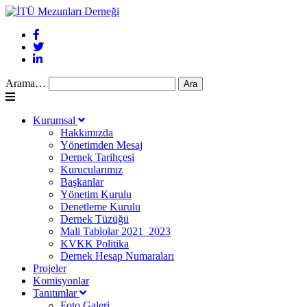
Arama…
Kurumsal
Hakkımızda
Yönetimden Mesaj
Dernek Tarihçesi
Kurucularımız
Başkanlar
Yönetim Kurulu
Denetleme Kurulu
Dernek Tüzüğü
Mali Tablolar 2021_2023
KVKK Politika
Dernek Hesap Numaraları
Projeler
Komisyonlar
Tanıtımlar
Foto Galeri