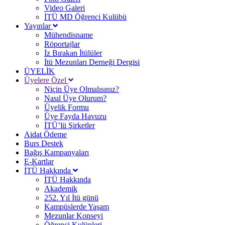
Video Galeri
İTÜ MD Öğrenci Kulübü
Yayınlar
Mühendisname
Röportajlar
İz Bırakan İtülüler
İtü Mezunları Derneği Dergisi
ÜYELİK
Üyelere Özel
Niçin Üye Olmalısınız?
Nasıl Üye Olurum?
Üyelik Formu
Üye Fayda Havuzu
İTÜ’lü Şirketler
Aidat Ödeme
Burs Destek
Bağış Kampanyaları
E-Kartlar
İTÜ Hakkında
İTÜ Hakkında
Akademik
252. Yıl İtü günü
Kampüslerde Yaşam
Mezunlar Konseyi
Öğrenci Kulüpleri