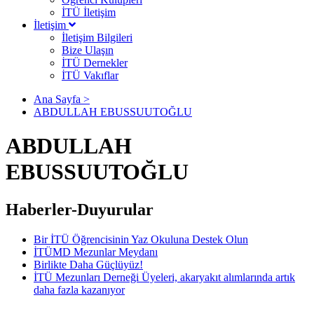
İTÜ İletişim
İletişim
İletişim Bilgileri
Bize Ulaşın
İTÜ Dernekler
İTÜ Vakıflar
Ana Sayfa >
ABDULLAH EBUSSUUTOĞLU
ABDULLAH
EBUSSUUTOĞLU
Haberler-Duyurular
Bir İTÜ Öğrencisinin Yaz Okuluna Destek Olun
İTÜMD Mezunlar Meydanı
Birlikte Daha Güçlüyüz!
İTÜ Mezunları Derneği Üyeleri, akaryakıt alımlarında artık
daha fazla kazanıyor