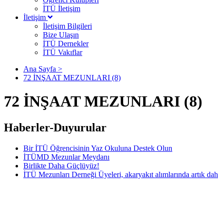
İTÜ İletişim
İletişim
İletişim Bilgileri
Bize Ulaşın
İTÜ Dernekler
İTÜ Vakıflar
Ana Sayfa >
72 İNŞAAT MEZUNLARI (8)
72 İNŞAAT MEZUNLARI (8)
Haberler-Duyurular
Bir İTÜ Öğrencisinin Yaz Okuluna Destek Olun
İTÜMD Mezunlar Meydanı
Birlikte Daha Güçlüyüz!
İTÜ Mezunları Derneği Üyeleri, akaryakıt alımlarında artık dah