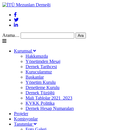
Arama…
Kurumsal
Hakkımızda
Yönetimden Mesaj
Dernek Tarihçesi
Kurucularımız
Başkanlar
Yönetim Kurulu
Denetleme Kurulu
Dernek Tüzüğü
Mali Tablolar 2021_2023
KVKK Politika
Dernek Hesap Numaraları
Projeler
Komisyonlar
Tanıtımlar
Foto Galeri