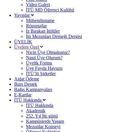
Video Galeri
İTÜ MD Öğrenci Kulübü
Yayınlar
Mühendisname
Röportajlar
İz Bırakan İtülüler
İtü Mezunları Derneği Dergisi
ÜYELİK
Üyelere Özel
Niçin Üye Olmalısınız?
Nasıl Üye Olurum?
Üyelik Formu
Üye Fayda Havuzu
İTÜ’lü Şirketler
Aidat Ödeme
Burs Destek
Bağış Kampanyaları
E-Kartlar
İTÜ Hakkında
İTÜ Hakkında
Akademik
252. Yıl İtü günü
Kampüslerde Yaşam
Mezunlar Konseyi
Öğrenci Kulüpleri