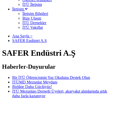
İTÜ İletişim
İletişim
İletişim Bilgileri
Bize Ulaşın
İTÜ Dernekler
İTÜ Vakıflar
Ana Sayfa >
SAFER Endüstri A.Ş
SAFER Endüstri A.Ş
Haberler-Duyurular
Bir İTÜ Öğrencisinin Yaz Okuluna Destek Olun
İTÜMD Mezunlar Meydanı
Birlikte Daha Güçlüyüz!
İTÜ Mezunları Derneği Üyeleri, akaryakıt alımlarında artık
daha fazla kazanıyor