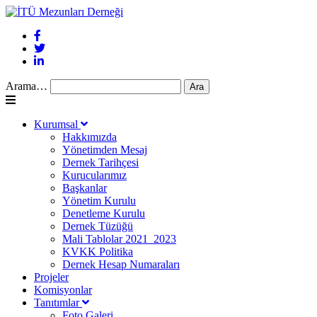
Arama…
Kurumsal
Hakkımızda
Yönetimden Mesaj
Dernek Tarihçesi
Kurucularımız
Başkanlar
Yönetim Kurulu
Denetleme Kurulu
Dernek Tüzüğü
Mali Tablolar 2021_2023
KVKK Politika
Dernek Hesap Numaraları
Projeler
Komisyonlar
Tanıtımlar
Foto Galeri