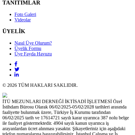
TANITIMLAR
Foto Galeri
Videolar
ÜYELİK
Nasıl Üye Olurum?
Üyelik Formu
Üye Fayda Havuzu
© 2026 TÜM HAKLARI SAKLIDIR.
İTÜ MEZUNLARI DERNEĞİ İKTİSADİ İŞLETMESİ Özel
İstihdam Bürosu Olarak 06/02/2025-05/02/2028 tarihleri arasında
faaliyette bulunmak üzere, Türkiye İş Kurumu tarafından
06/02/2025 tarih ve 17614721 sayılı karar uyarınca 387 nolu belge
ile faaliyet göstermektedir. 4904 sayılı kanun uyarınca iş
arayanlardan ücret alınması yasaktır. Şikayetleriniz için aşağıdaki
telefon numaralarına başvurabilirsiniz. İstanbul Çalışma ve İş