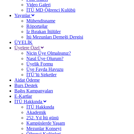
Video Galeri
İTÜ MD Öğrenci Kulübü
Yayınlar
Mühendisname
Röportajlar
İz Bırakan İtülüler
İtü Mezunları Derneği Dergisi
ÜYELİK
Üyelere Özel
Niçin Üye Olmalısınız?
Nasıl Üye Olurum?
Üyelik Formu
Üye Fayda Havuzu
İTÜ’lü Şirketler
Aidat Ödeme
Burs Destek
Bağış Kampanyaları
E-Kartlar
İTÜ Hakkında
İTÜ Hakkında
Akademik
252. Yıl İtü günü
Kampüslerde Yaşam
Mezunlar Konseyi
Öğrenci Kulüpleri