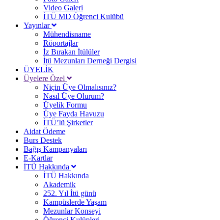
Video Galeri
İTÜ MD Öğrenci Kulübü
Yayınlar
Mühendisname
Röportajlar
İz Bırakan İtülüler
İtü Mezunları Derneği Dergisi
ÜYELİK
Üyelere Özel
Niçin Üye Olmalısınız?
Nasıl Üye Olurum?
Üyelik Formu
Üye Fayda Havuzu
İTÜ’lü Şirketler
Aidat Ödeme
Burs Destek
Bağış Kampanyaları
E-Kartlar
İTÜ Hakkında
İTÜ Hakkında
Akademik
252. Yıl İtü günü
Kampüslerde Yaşam
Mezunlar Konseyi
Öğrenci Kulüpleri