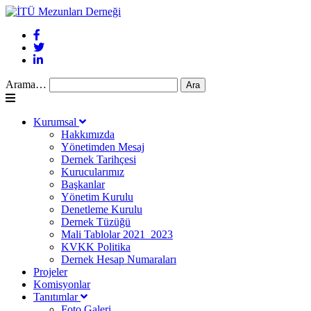
Arama…
Kurumsal
Hakkımızda
Yönetimden Mesaj
Dernek Tarihçesi
Kurucularımız
Başkanlar
Yönetim Kurulu
Denetleme Kurulu
Dernek Tüzüğü
Mali Tablolar 2021_2023
KVKK Politika
Dernek Hesap Numaraları
Projeler
Komisyonlar
Tanıtımlar
Foto Galeri