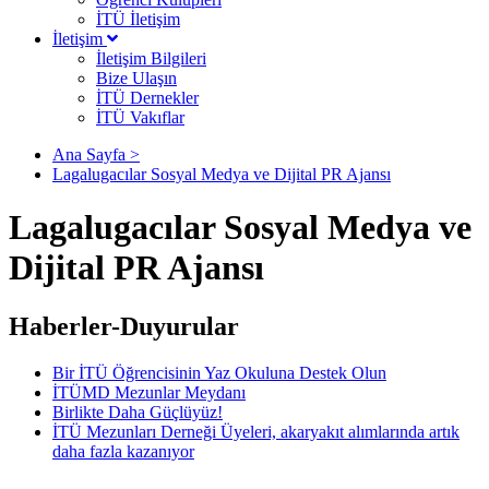
İTÜ İletişim
İletişim
İletişim Bilgileri
Bize Ulaşın
İTÜ Dernekler
İTÜ Vakıflar
Ana Sayfa >
Lagalugacılar Sosyal Medya ve Dijital PR Ajansı
Lagalugacılar Sosyal Medya ve
Dijital PR Ajansı
Haberler-Duyurular
Bir İTÜ Öğrencisinin Yaz Okuluna Destek Olun
İTÜMD Mezunlar Meydanı
Birlikte Daha Güçlüyüz!
İTÜ Mezunları Derneği Üyeleri, akaryakıt alımlarında artık
daha fazla kazanıyor