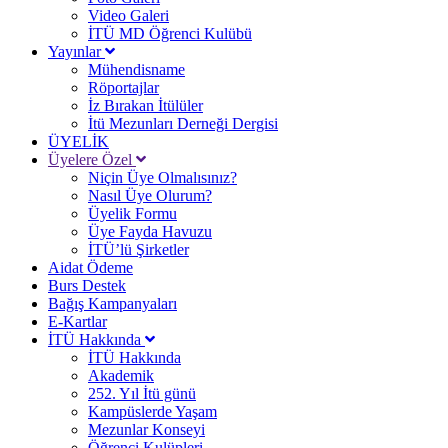
Video Galeri
İTÜ MD Öğrenci Kulübü
Yayınlar
Mühendisname
Röportajlar
İz Bırakan İtülüler
İtü Mezunları Derneği Dergisi
ÜYELİK
Üyelere Özel
Niçin Üye Olmalısınız?
Nasıl Üye Olurum?
Üyelik Formu
Üye Fayda Havuzu
İTÜ’lü Şirketler
Aidat Ödeme
Burs Destek
Bağış Kampanyaları
E-Kartlar
İTÜ Hakkında
İTÜ Hakkında
Akademik
252. Yıl İtü günü
Kampüslerde Yaşam
Mezunlar Konseyi
Öğrenci Kulüpleri