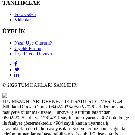
TANITIMLAR
Foto Galeri
Videolar
ÜYELİK
Nasıl Üye Olurum?
Üyelik Formu
Üye Fayda Havuzu
© 2026 TÜM HAKLARI SAKLIDIR.
İTÜ MEZUNLARI DERNEĞİ İKTİSADİ İŞLETMESİ Özel
İstihdam Bürosu Olarak 06/02/2025-05/02/2028 tarihleri arasında
faaliyette bulunmak üzere, Türkiye İş Kurumu tarafından
06/02/2025 tarih ve 17614721 sayılı karar uyarınca 387 nolu belge
ile faaliyet göstermektedir. 4904 sayılı kanun uyarınca iş
arayanlardan ücret alınması yasaktır. Şikayetleriniz için aşağıdaki
telefon numaralarına başvurabilirsiniz. İstanbul Çalışma ve İş