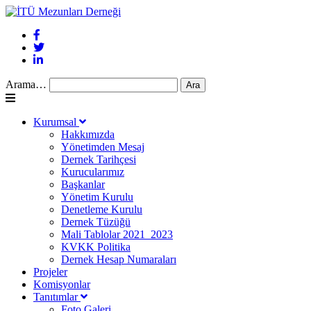
Arama…
Kurumsal
Hakkımızda
Yönetimden Mesaj
Dernek Tarihçesi
Kurucularımız
Başkanlar
Yönetim Kurulu
Denetleme Kurulu
Dernek Tüzüğü
Mali Tablolar 2021_2023
KVKK Politika
Dernek Hesap Numaraları
Projeler
Komisyonlar
Tanıtımlar
Foto Galeri