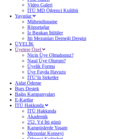
Video Galeri
İTÜ MD Öğrenci Kulübü
Yayınlar
Mühendisname
Röportajlar
İz Bırakan İtülüler
İtü Mezunları Derneği Dergisi
ÜYELİK
Üyelere Özel
Niçin Üye Olmalısınız?
Nasıl Üye Olurum?
Üyelik Formu
Üye Fayda Havuzu
İTÜ’lü Şirketler
Aidat Ödeme
Burs Destek
Bağış Kampanyaları
E-Kartlar
İTÜ Hakkında
İTÜ Hakkında
Akademik
252. Yıl İtü günü
Kampüslerde Yaşam
Mezunlar Konseyi
Öğrenci Kulüpleri