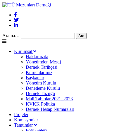
Arama…
Kurumsal
Hakkımızda
Yönetimden Mesaj
Dernek Tarihçesi
Kurucularımız
Başkanlar
Yönetim Kurulu
Denetleme Kurulu
Dernek Tüzüğü
Mali Tablolar 2021_2023
KVKK Politika
Dernek Hesap Numaraları
Projeler
Komisyonlar
Tanıtımlar
Foto Galeri