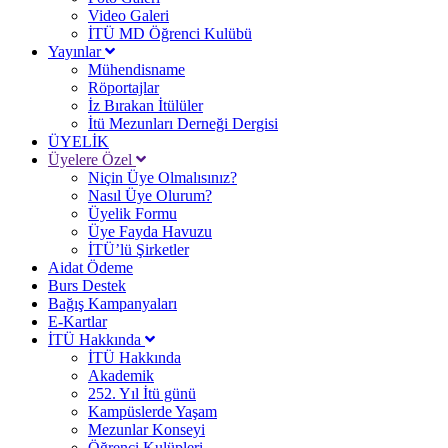
Video Galeri
İTÜ MD Öğrenci Kulübü
Yayınlar
Mühendisname
Röportajlar
İz Bırakan İtülüler
İtü Mezunları Derneği Dergisi
ÜYELİK
Üyelere Özel
Niçin Üye Olmalısınız?
Nasıl Üye Olurum?
Üyelik Formu
Üye Fayda Havuzu
İTÜ’lü Şirketler
Aidat Ödeme
Burs Destek
Bağış Kampanyaları
E-Kartlar
İTÜ Hakkında
İTÜ Hakkında
Akademik
252. Yıl İtü günü
Kampüslerde Yaşam
Mezunlar Konseyi
Öğrenci Kulüpleri