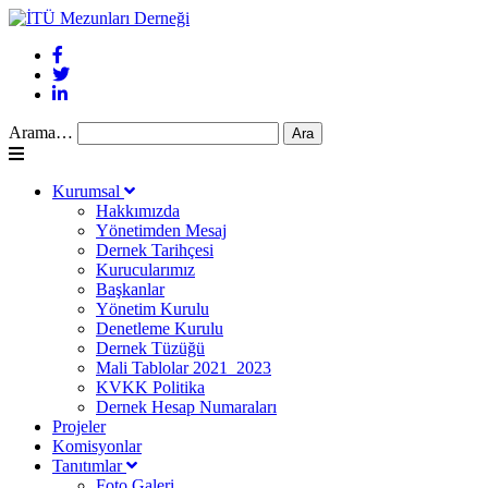
Arama…
Kurumsal
Hakkımızda
Yönetimden Mesaj
Dernek Tarihçesi
Kurucularımız
Başkanlar
Yönetim Kurulu
Denetleme Kurulu
Dernek Tüzüğü
Mali Tablolar 2021_2023
KVKK Politika
Dernek Hesap Numaraları
Projeler
Komisyonlar
Tanıtımlar
Foto Galeri