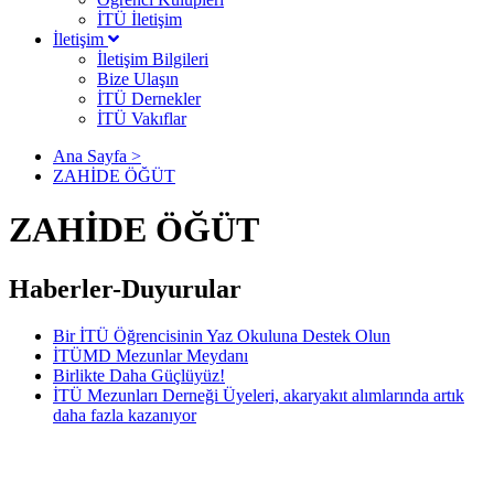
İTÜ İletişim
İletişim
İletişim Bilgileri
Bize Ulaşın
İTÜ Dernekler
İTÜ Vakıflar
Ana Sayfa >
ZAHİDE ÖĞÜT
ZAHİDE ÖĞÜT
Haberler-Duyurular
Bir İTÜ Öğrencisinin Yaz Okuluna Destek Olun
İTÜMD Mezunlar Meydanı
Birlikte Daha Güçlüyüz!
İTÜ Mezunları Derneği Üyeleri, akaryakıt alımlarında artık
daha fazla kazanıyor