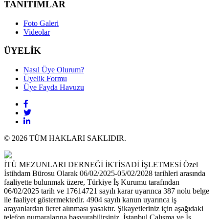
TANITIMLAR
Foto Galeri
Videolar
ÜYELİK
Nasıl Üye Olurum?
Üyelik Formu
Üye Fayda Havuzu
© 2026 TÜM HAKLARI SAKLIDIR.
İTÜ MEZUNLARI DERNEĞİ İKTİSADİ İŞLETMESİ Özel
İstihdam Bürosu Olarak 06/02/2025-05/02/2028 tarihleri arasında
faaliyette bulunmak üzere, Türkiye İş Kurumu tarafından
06/02/2025 tarih ve 17614721 sayılı karar uyarınca 387 nolu belge
ile faaliyet göstermektedir. 4904 sayılı kanun uyarınca iş
arayanlardan ücret alınması yasaktır. Şikayetleriniz için aşağıdaki
telefon numaralarına başvurabilirsiniz. İstanbul Çalışma ve İş