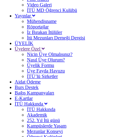
Video Galeri
İTÜ MD Öğrenci Kulübü
Yayınlar
Mühendisname
Röportajlar
İz Bırakan İtülüler
İtü Mezunları Derneği Dergisi
ÜYELİK
Üyelere Özel
Niçin Üye Olmalısınız?
Nasıl Üye Olurum?
Üyelik Formu
Üye Fayda Havuzu
İTÜ’lü Şirketler
Aidat Ödeme
Burs Destek
Bağış Kampanyaları
E-Kartlar
İTÜ Hakkında
İTÜ Hakkında
Akademik
252. Yıl İtü günü
Kampüslerde Yaşam
Mezunlar Konseyi
Öğrenci Kulüpleri