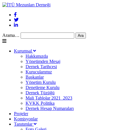
Arama…
Kurumsal
Hakkımızda
Yönetimden Mesaj
Dernek Tarihçesi
Kurucularımız
Başkanlar
Yönetim Kurulu
Denetleme Kurulu
Dernek Tüzüğü
Mali Tablolar 2021_2023
KVKK Politika
Dernek Hesap Numaraları
Projeler
Komisyonlar
Tanıtımlar
Foto Galeri