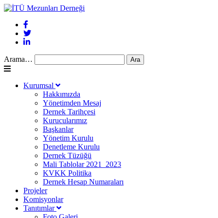
Arama…
Kurumsal
Hakkımızda
Yönetimden Mesaj
Dernek Tarihçesi
Kurucularımız
Başkanlar
Yönetim Kurulu
Denetleme Kurulu
Dernek Tüzüğü
Mali Tablolar 2021_2023
KVKK Politika
Dernek Hesap Numaraları
Projeler
Komisyonlar
Tanıtımlar
Foto Galeri