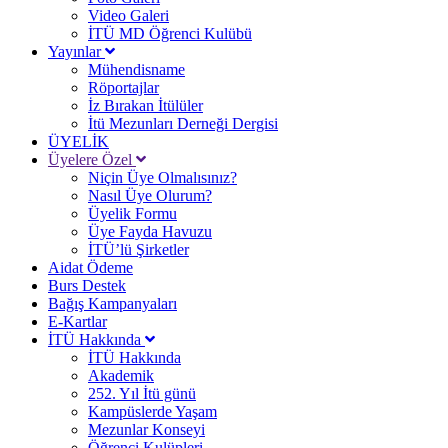
Video Galeri
İTÜ MD Öğrenci Kulübü
Yayınlar
Mühendisname
Röportajlar
İz Bırakan İtülüler
İtü Mezunları Derneği Dergisi
ÜYELİK
Üyelere Özel
Niçin Üye Olmalısınız?
Nasıl Üye Olurum?
Üyelik Formu
Üye Fayda Havuzu
İTÜ’lü Şirketler
Aidat Ödeme
Burs Destek
Bağış Kampanyaları
E-Kartlar
İTÜ Hakkında
İTÜ Hakkında
Akademik
252. Yıl İtü günü
Kampüslerde Yaşam
Mezunlar Konseyi
Öğrenci Kulüpleri