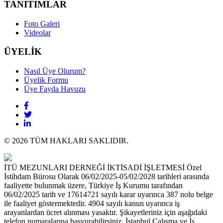
TANITIMLAR
Foto Galeri
Videolar
ÜYELİK
Nasıl Üye Olurum?
Üyelik Formu
Üye Fayda Havuzu
© 2026 TÜM HAKLARI SAKLIDIR.
İTÜ MEZUNLARI DERNEĞİ İKTİSADİ İŞLETMESİ Özel
İstihdam Bürosu Olarak 06/02/2025-05/02/2028 tarihleri arasında
faaliyette bulunmak üzere, Türkiye İş Kurumu tarafından
06/02/2025 tarih ve 17614721 sayılı karar uyarınca 387 nolu belge
ile faaliyet göstermektedir. 4904 sayılı kanun uyarınca iş
arayanlardan ücret alınması yasaktır. Şikayetleriniz için aşağıdaki
telefon numaralarına başvurabilirsiniz. İstanbul Çalışma ve İş