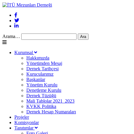
Arama…
Kurumsal
Hakkımızda
Yönetimden Mesaj
Dernek Tarihçesi
Kurucularımız
Başkanlar
Yönetim Kurulu
Denetleme Kurulu
Dernek Tüzüğü
Mali Tablolar 2021_2023
KVKK Politika
Dernek Hesap Numaraları
Projeler
Komisyonlar
Tanıtımlar
Foto Galeri