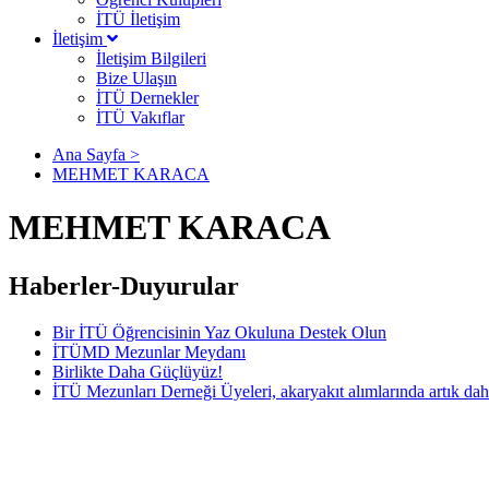
İTÜ İletişim
İletişim
İletişim Bilgileri
Bize Ulaşın
İTÜ Dernekler
İTÜ Vakıflar
Ana Sayfa >
MEHMET KARACA
MEHMET KARACA
Haberler-Duyurular
Bir İTÜ Öğrencisinin Yaz Okuluna Destek Olun
İTÜMD Mezunlar Meydanı
Birlikte Daha Güçlüyüz!
İTÜ Mezunları Derneği Üyeleri, akaryakıt alımlarında artık dah