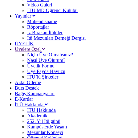
Video Galeri
İTÜ MD Öğrenci Kulübü
Yayınlar
Mühendisname
Röportajlar
İz Bırakan İtülüler
İtü Mezunları Derneği Dergisi
ÜYELİK
Üyelere Özel
Niçin Üye Olmalısınız?
Nasıl Üye Olurum?
Üyelik Formu
Üye Fayda Havuzu
İTÜ’lü Şirketler
Aidat Ödeme
Burs Destek
Bağış Kampanyaları
E-Kartlar
İTÜ Hakkında
İTÜ Hakkında
Akademik
252. Yıl İtü günü
Kampüslerde Yaşam
Mezunlar Konseyi
Öğrenci Kulüpleri