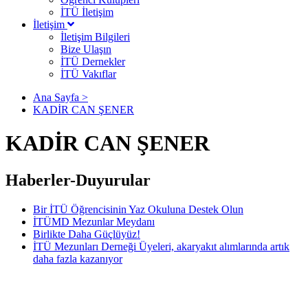
İTÜ İletişim
İletişim
İletişim Bilgileri
Bize Ulaşın
İTÜ Dernekler
İTÜ Vakıflar
Ana Sayfa >
KADİR CAN ŞENER
KADİR CAN ŞENER
Haberler-Duyurular
Bir İTÜ Öğrencisinin Yaz Okuluna Destek Olun
İTÜMD Mezunlar Meydanı
Birlikte Daha Güçlüyüz!
İTÜ Mezunları Derneği Üyeleri, akaryakıt alımlarında artık
daha fazla kazanıyor