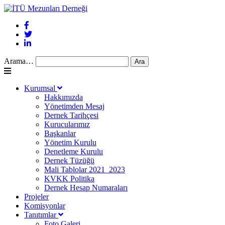
Arama…
Kurumsal
Hakkımızda
Yönetimden Mesaj
Dernek Tarihçesi
Kurucularımız
Başkanlar
Yönetim Kurulu
Denetleme Kurulu
Dernek Tüzüğü
Mali Tablolar 2021_2023
KVKK Politika
Dernek Hesap Numaraları
Projeler
Komisyonlar
Tanıtımlar
Foto Galeri