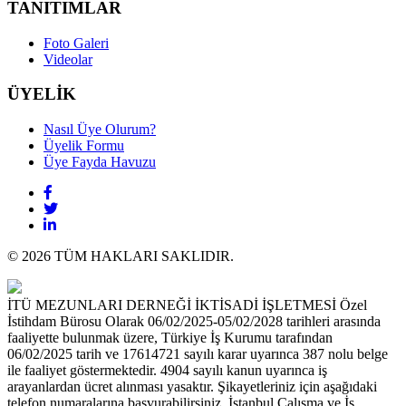
TANITIMLAR
Foto Galeri
Videolar
ÜYELİK
Nasıl Üye Olurum?
Üyelik Formu
Üye Fayda Havuzu
© 2026 TÜM HAKLARI SAKLIDIR.
İTÜ MEZUNLARI DERNEĞİ İKTİSADİ İŞLETMESİ Özel
İstihdam Bürosu Olarak 06/02/2025-05/02/2028 tarihleri arasında
faaliyette bulunmak üzere, Türkiye İş Kurumu tarafından
06/02/2025 tarih ve 17614721 sayılı karar uyarınca 387 nolu belge
ile faaliyet göstermektedir. 4904 sayılı kanun uyarınca iş
arayanlardan ücret alınması yasaktır. Şikayetleriniz için aşağıdaki
telefon numaralarına başvurabilirsiniz. İstanbul Çalışma ve İş