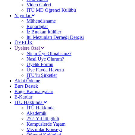
Video Galeri
İTÜ MD Öğrenci Kulübü
Yayınlar
Mühendisname
Röportajlar
İz Bırakan İtülüler
İtü Mezunları Derneği Dergisi
ÜYELİK
Üyelere Özel
Niçin Üye Olmalısınız?
Nasıl Üye Olurum?
Üyelik Formu
Üye Fayda Havuzu
İTÜ’lü Şirketler
Aidat Ödeme
Burs Destek
Bağış Kampanyaları
E-Kartlar
İTÜ Hakkında
İTÜ Hakkında
Akademik
252. Yıl İtü günü
Kampüslerde Yaşam
Mezunlar Konseyi
Öğrenci Kulüpleri