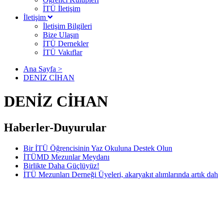
İTÜ İletişim
İletişim
İletişim Bilgileri
Bize Ulaşın
İTÜ Dernekler
İTÜ Vakıflar
Ana Sayfa >
DENİZ CİHAN
DENİZ CİHAN
Haberler-Duyurular
Bir İTÜ Öğrencisinin Yaz Okuluna Destek Olun
İTÜMD Mezunlar Meydanı
Birlikte Daha Güçlüyüz!
İTÜ Mezunları Derneği Üyeleri, akaryakıt alımlarında artık dah