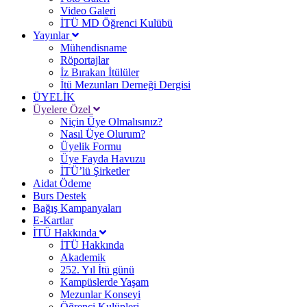
Video Galeri
İTÜ MD Öğrenci Kulübü
Yayınlar
Mühendisname
Röportajlar
İz Bırakan İtülüler
İtü Mezunları Derneği Dergisi
ÜYELİK
Üyelere Özel
Niçin Üye Olmalısınız?
Nasıl Üye Olurum?
Üyelik Formu
Üye Fayda Havuzu
İTÜ’lü Şirketler
Aidat Ödeme
Burs Destek
Bağış Kampanyaları
E-Kartlar
İTÜ Hakkında
İTÜ Hakkında
Akademik
252. Yıl İtü günü
Kampüslerde Yaşam
Mezunlar Konseyi
Öğrenci Kulüpleri