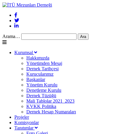
Arama…
Kurumsal
Hakkımızda
Yönetimden Mesaj
Dernek Tarihçesi
Kurucularımız
Başkanlar
Yönetim Kurulu
Denetleme Kurulu
Dernek Tüzüğü
Mali Tablolar 2021_2023
KVKK Politika
Dernek Hesap Numaraları
Projeler
Komisyonlar
Tanıtımlar
Foto Galeri