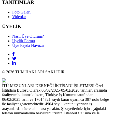
TANITIMLAR
Foto Galeri
Videolar
ÜYELİK
Nasıl Üye Olurum?
Üyelik Formu
Üye Fayda Havuzu
© 2026 TÜM HAKLARI SAKLIDIR.
İTÜ MEZUNLARI DERNEĞİ İKTİSADİ İŞLETMESİ Özel
İstihdam Bürosu Olarak 06/02/2025-05/02/2028 tarihleri arasında
faaliyette bulunmak üzere, Türkiye İş Kurumu tarafından
06/02/2025 tarih ve 17614721 sayılı karar uyarınca 387 nolu belge
ile faaliyet göstermektedir. 4904 sayılı kanun uyarınca iş
arayanlardan ücret alınması yasaktır. Şikayetleriniz için aşağıdaki
telefon numaralarına başvurabilirsiniz. İstanbul Çalışma ve İş