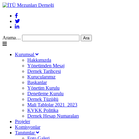
Arama…
Kurumsal
Hakkımızda
Yönetimden Mesaj
Dernek Tarihçesi
Kurucularımız
Başkanlar
Yönetim Kurulu
Denetleme Kurulu
Dernek Tüzüğü
Mali Tablolar 2021_2023
KVKK Politika
Dernek Hesap Numaraları
Projeler
Komisyonlar
Tanıtımlar
Foto Galeri