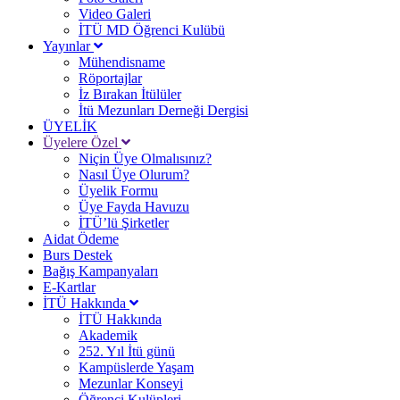
Video Galeri
İTÜ MD Öğrenci Kulübü
Yayınlar
Mühendisname
Röportajlar
İz Bırakan İtülüler
İtü Mezunları Derneği Dergisi
ÜYELİK
Üyelere Özel
Niçin Üye Olmalısınız?
Nasıl Üye Olurum?
Üyelik Formu
Üye Fayda Havuzu
İTÜ’lü Şirketler
Aidat Ödeme
Burs Destek
Bağış Kampanyaları
E-Kartlar
İTÜ Hakkında
İTÜ Hakkında
Akademik
252. Yıl İtü günü
Kampüslerde Yaşam
Mezunlar Konseyi
Öğrenci Kulüpleri