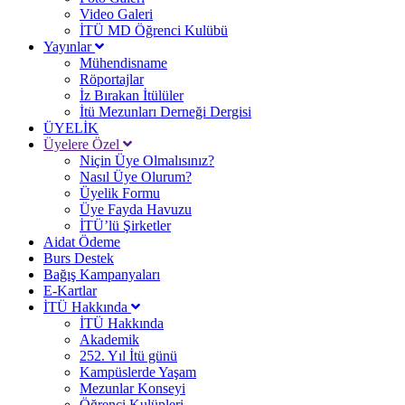
Video Galeri
İTÜ MD Öğrenci Kulübü
Yayınlar
Mühendisname
Röportajlar
İz Bırakan İtülüler
İtü Mezunları Derneği Dergisi
ÜYELİK
Üyelere Özel
Niçin Üye Olmalısınız?
Nasıl Üye Olurum?
Üyelik Formu
Üye Fayda Havuzu
İTÜ’lü Şirketler
Aidat Ödeme
Burs Destek
Bağış Kampanyaları
E-Kartlar
İTÜ Hakkında
İTÜ Hakkında
Akademik
252. Yıl İtü günü
Kampüslerde Yaşam
Mezunlar Konseyi
Öğrenci Kulüpleri