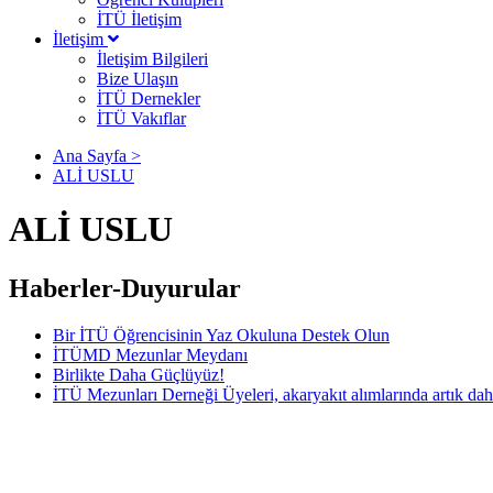
İTÜ İletişim
İletişim
İletişim Bilgileri
Bize Ulaşın
İTÜ Dernekler
İTÜ Vakıflar
Ana Sayfa >
ALİ USLU
ALİ USLU
Haberler-Duyurular
Bir İTÜ Öğrencisinin Yaz Okuluna Destek Olun
İTÜMD Mezunlar Meydanı
Birlikte Daha Güçlüyüz!
İTÜ Mezunları Derneği Üyeleri, akaryakıt alımlarında artık dah