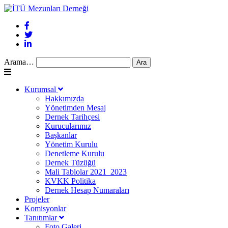
Arama…
Kurumsal
Hakkımızda
Yönetimden Mesaj
Dernek Tarihçesi
Kurucularımız
Başkanlar
Yönetim Kurulu
Denetleme Kurulu
Dernek Tüzüğü
Mali Tablolar 2021_2023
KVKK Politika
Dernek Hesap Numaraları
Projeler
Komisyonlar
Tanıtımlar
Foto Galeri