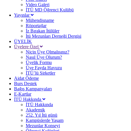
Video Galeri
İTÜ MD Öğrenci Kulübü
Yayınlar
Mühendisname
Röportajlar
İz Bırakan İtülüler
İtü Mezunları Derneği Dergisi
ÜYELİK
Üyelere Özel
Niçin Üye Olmalısınız?
Nasıl Üye Olurum?
Üyelik Formu
Üye Fayda Havuzu
İTÜ’lü Şirketler
Aidat Ödeme
Burs Destek
Bağış Kampanyaları
E-Kartlar
İTÜ Hakkında
İTÜ Hakkında
Akademik
252. Yıl İtü günü
Kampüslerde Yaşam
Mezunlar Konseyi
Öğrenci Kulüpleri