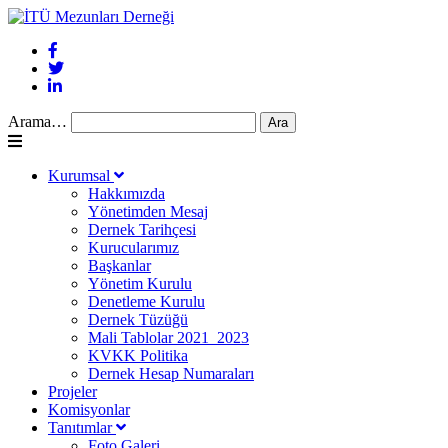
Arama…
Kurumsal
Hakkımızda
Yönetimden Mesaj
Dernek Tarihçesi
Kurucularımız
Başkanlar
Yönetim Kurulu
Denetleme Kurulu
Dernek Tüzüğü
Mali Tablolar 2021_2023
KVKK Politika
Dernek Hesap Numaraları
Projeler
Komisyonlar
Tanıtımlar
Foto Galeri