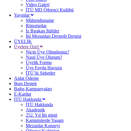
Video Galeri
İTÜ MD Öğrenci Kulübü
Yayınlar
Mühendisname
Röportajlar
İz Bırakan İtülüler
İtü Mezunları Derneği Dergisi
ÜYELİK
Üyelere Özel
Niçin Üye Olmalısınız?
Nasıl Üye Olurum?
Üyelik Formu
Üye Fayda Havuzu
İTÜ’lü Şirketler
Aidat Ödeme
Burs Destek
Bağış Kampanyaları
E-Kartlar
İTÜ Hakkında
İTÜ Hakkında
Akademik
252. Yıl İtü günü
Kampüslerde Yaşam
Mezunlar Konseyi
Öğrenci Kulüpleri