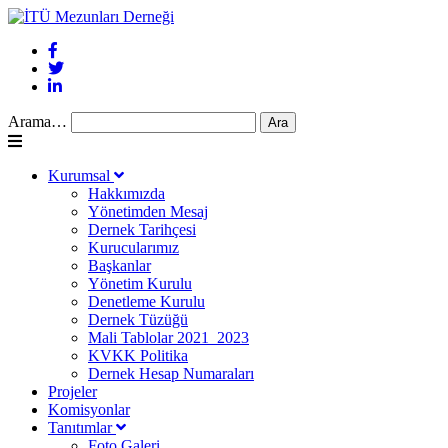
Arama…
Kurumsal
Hakkımızda
Yönetimden Mesaj
Dernek Tarihçesi
Kurucularımız
Başkanlar
Yönetim Kurulu
Denetleme Kurulu
Dernek Tüzüğü
Mali Tablolar 2021_2023
KVKK Politika
Dernek Hesap Numaraları
Projeler
Komisyonlar
Tanıtımlar
Foto Galeri