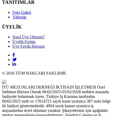
TANITIMLAR
Foto Galeri
Videolar
ÜYELİK
Nasıl Üye Olurum?
Üyelik Formu
Üye Fayda Havuzu
© 2026 TÜM HAKLARI SAKLIDIR.
İTÜ MEZUNLARI DERNEĞİ İKTİSADİ İŞLETMESİ Özel
İstihdam Bürosu Olarak 06/02/2025-05/02/2028 tarihleri arasında
faaliyette bulunmak üzere, Türkiye İş Kurumu tarafından
06/02/2025 tarih ve 17614721 sayılı karar uyarınca 387 nolu belge
ile faaliyet göstermektedir. 4904 sayılı kanun uyarınca iş
arayanlardan ücret alınması yasaktır. Şikayetleriniz için aşağıdaki
telefon numaralarına başvurabilirsiniz. İstanbul Çalışma ve İş