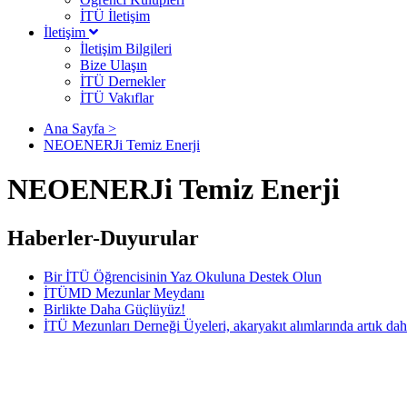
İTÜ İletişim
İletişim
İletişim Bilgileri
Bize Ulaşın
İTÜ Dernekler
İTÜ Vakıflar
Ana Sayfa >
NEOENERJi Temiz Enerji
NEOENERJi Temiz Enerji
Haberler-Duyurular
Bir İTÜ Öğrencisinin Yaz Okuluna Destek Olun
İTÜMD Mezunlar Meydanı
Birlikte Daha Güçlüyüz!
İTÜ Mezunları Derneği Üyeleri, akaryakıt alımlarında artık dah