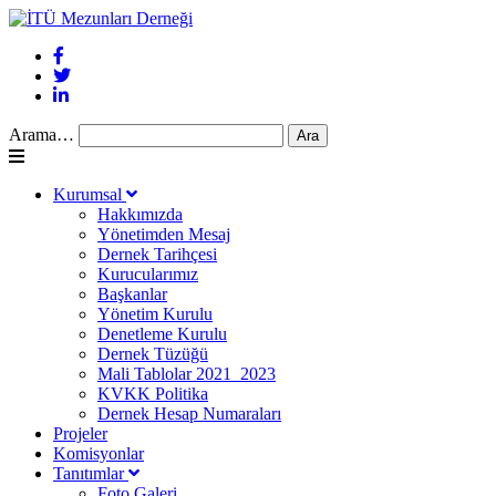
Arama…
Kurumsal
Hakkımızda
Yönetimden Mesaj
Dernek Tarihçesi
Kurucularımız
Başkanlar
Yönetim Kurulu
Denetleme Kurulu
Dernek Tüzüğü
Mali Tablolar 2021_2023
KVKK Politika
Dernek Hesap Numaraları
Projeler
Komisyonlar
Tanıtımlar
Foto Galeri