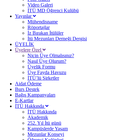
Video Galeri
İTÜ MD Öğrenci Kulübü
Yayınlar
Mühendisname
Röportajlar
İz Bırakan İtülüler
İtü Mezunları Derneği Dergisi
ÜYELİK
Üyelere Özel
Niçin Üye Olmalısınız?
Nasıl Üye Olurum?
Üyelik Formu
Üye Fayda Havuzu
İTÜ’lü Şirketler
Aidat Ödeme
Burs Destek
Bağış Kampanyaları
E-Kartlar
İTÜ Hakkında
İTÜ Hakkında
Akademik
252. Yıl İtü günü
Kampüslerde Yaşam
Mezunlar Konseyi
Öğrenci Kulüpleri