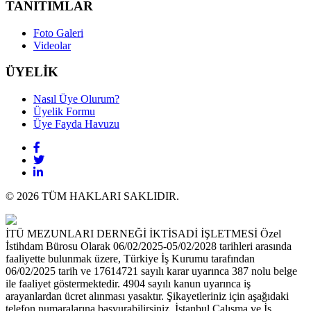
TANITIMLAR
Foto Galeri
Videolar
ÜYELİK
Nasıl Üye Olurum?
Üyelik Formu
Üye Fayda Havuzu
© 2026 TÜM HAKLARI SAKLIDIR.
İTÜ MEZUNLARI DERNEĞİ İKTİSADİ İŞLETMESİ Özel
İstihdam Bürosu Olarak 06/02/2025-05/02/2028 tarihleri arasında
faaliyette bulunmak üzere, Türkiye İş Kurumu tarafından
06/02/2025 tarih ve 17614721 sayılı karar uyarınca 387 nolu belge
ile faaliyet göstermektedir. 4904 sayılı kanun uyarınca iş
arayanlardan ücret alınması yasaktır. Şikayetleriniz için aşağıdaki
telefon numaralarına başvurabilirsiniz. İstanbul Çalışma ve İş