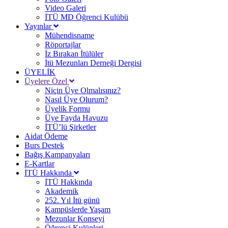
Video Galeri
İTÜ MD Öğrenci Kulübü
Yayınlar
Mühendisname
Röportajlar
İz Bırakan İtülüler
İtü Mezunları Derneği Dergisi
ÜYELİK
Üyelere Özel
Niçin Üye Olmalısınız?
Nasıl Üye Olurum?
Üyelik Formu
Üye Fayda Havuzu
İTÜ’lü Şirketler
Aidat Ödeme
Burs Destek
Bağış Kampanyaları
E-Kartlar
İTÜ Hakkında
İTÜ Hakkında
Akademik
252. Yıl İtü günü
Kampüslerde Yaşam
Mezunlar Konseyi
Öğrenci Kulüpleri