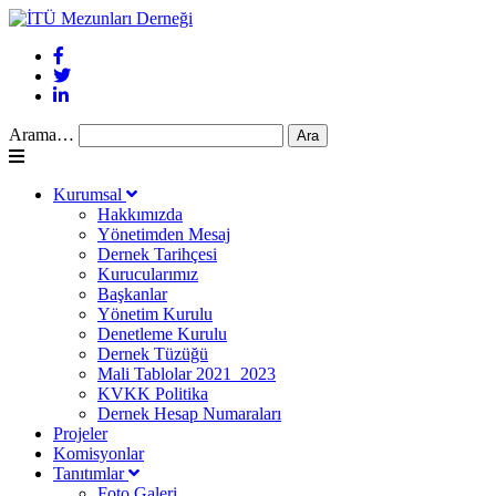
Arama…
Kurumsal
Hakkımızda
Yönetimden Mesaj
Dernek Tarihçesi
Kurucularımız
Başkanlar
Yönetim Kurulu
Denetleme Kurulu
Dernek Tüzüğü
Mali Tablolar 2021_2023
KVKK Politika
Dernek Hesap Numaraları
Projeler
Komisyonlar
Tanıtımlar
Foto Galeri