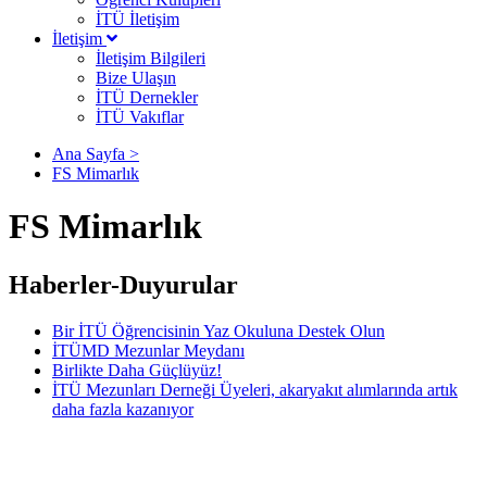
İTÜ İletişim
İletişim
İletişim Bilgileri
Bize Ulaşın
İTÜ Dernekler
İTÜ Vakıflar
Ana Sayfa >
FS Mimarlık
FS Mimarlık
Haberler-Duyurular
Bir İTÜ Öğrencisinin Yaz Okuluna Destek Olun
İTÜMD Mezunlar Meydanı
Birlikte Daha Güçlüyüz!
İTÜ Mezunları Derneği Üyeleri, akaryakıt alımlarında artık
daha fazla kazanıyor