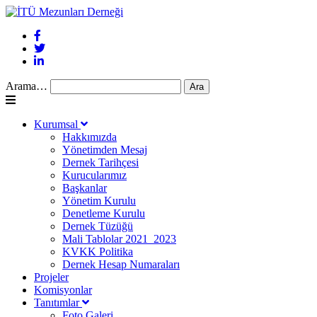
Arama…
Kurumsal
Hakkımızda
Yönetimden Mesaj
Dernek Tarihçesi
Kurucularımız
Başkanlar
Yönetim Kurulu
Denetleme Kurulu
Dernek Tüzüğü
Mali Tablolar 2021_2023
KVKK Politika
Dernek Hesap Numaraları
Projeler
Komisyonlar
Tanıtımlar
Foto Galeri