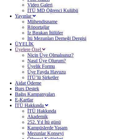
Video Galeri
İTÜ MD Öğrenci Kulübü
Yayınlar
Mühendisname
Röportajlar
İz Bırakan İtülüler
İtü Mezunları Derneği Dergisi
ÜYELİK
Üyelere Özel
Niçin Üye Olmalısınız?
Nasıl Üye Olurum?
Üyelik Formu
Üye Fayda Havuzu
İTÜ’lü Şirketler
Aidat Ödeme
Burs Destek
Bağış Kampanyaları
E-Kartlar
İTÜ Hakkında
İTÜ Hakkında
Akademik
252. Yıl İtü günü
Kampüslerde Yaşam
Mezunlar Konseyi
Öğrenci Kulüpleri