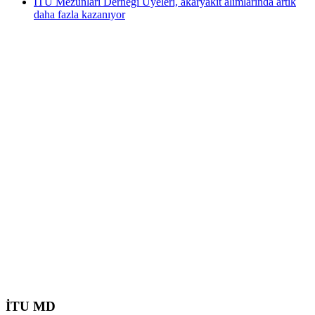
İTÜ Mezunları Derneği Üyeleri, akaryakıt alımlarında artık
daha fazla kazanıyor
İTU MD