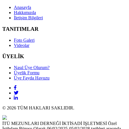
Anasayfa
Hakkımızda
İletişim Bilgileri
TANITIMLAR
Foto Galeri
Videolar
ÜYELİK
Nasıl Üye Olurum?
Üyelik Formu
Üye Fayda Havuzu
© 2026 TÜM HAKLARI SAKLIDIR.
İTÜ MEZUNLARI DERNEĞİ İKTİSADİ İŞLETMESİ Özel
İstihdam Bürosu Olarak 06/02/2025-05/02/2028 tarihleri arasında