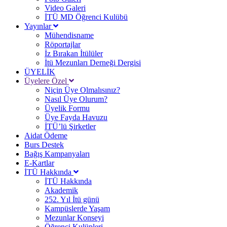
Video Galeri
İTÜ MD Öğrenci Kulübü
Yayınlar
Mühendisname
Röportajlar
İz Bırakan İtülüler
İtü Mezunları Derneği Dergisi
ÜYELİK
Üyelere Özel
Niçin Üye Olmalısınız?
Nasıl Üye Olurum?
Üyelik Formu
Üye Fayda Havuzu
İTÜ’lü Şirketler
Aidat Ödeme
Burs Destek
Bağış Kampanyaları
E-Kartlar
İTÜ Hakkında
İTÜ Hakkında
Akademik
252. Yıl İtü günü
Kampüslerde Yaşam
Mezunlar Konseyi
Öğrenci Kulüpleri