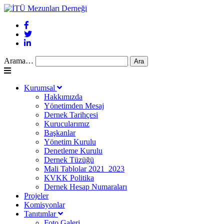
Arama…
Kurumsal
Hakkımızda
Yönetimden Mesaj
Dernek Tarihçesi
Kurucularımız
Başkanlar
Yönetim Kurulu
Denetleme Kurulu
Dernek Tüzüğü
Mali Tablolar 2021_2023
KVKK Politika
Dernek Hesap Numaraları
Projeler
Komisyonlar
Tanıtımlar
Foto Galeri