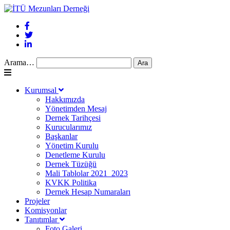
Arama…
Kurumsal
Hakkımızda
Yönetimden Mesaj
Dernek Tarihçesi
Kurucularımız
Başkanlar
Yönetim Kurulu
Denetleme Kurulu
Dernek Tüzüğü
Mali Tablolar 2021_2023
KVKK Politika
Dernek Hesap Numaraları
Projeler
Komisyonlar
Tanıtımlar
Foto Galeri