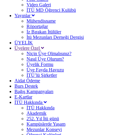
Video Galeri
İTÜ MD Öğrenci Kulübü
Yayınlar
Mühendisname
Röportajlar
İz Bırakan İtülüler
İtü Mezunları Derneği Dergisi
ÜYELİK
Üyelere Özel
Niçin Üye Olmalısınız?
Nasıl Üye Olurum?
Üyelik Formu
Üye Fayda Havuzu
İTÜ’lü Şirketler
Aidat Ödeme
Burs Destek
Bağış Kampanyaları
E-Kartlar
İTÜ Hakkında
İTÜ Hakkında
Akademik
252. Yıl İtü günü
Kampüslerde Yaşam
Mezunlar Konseyi
Öğrenci Kulüpleri