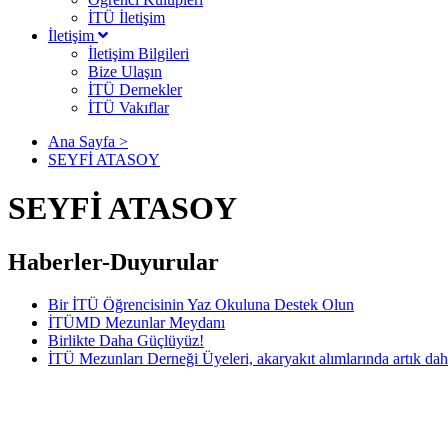
İTÜ İletişim
İletişim
İletişim Bilgileri
Bize Ulaşın
İTÜ Dernekler
İTÜ Vakıflar
Ana Sayfa >
SEYFİ ATASOY
SEYFİ ATASOY
Haberler-Duyurular
Bir İTÜ Öğrencisinin Yaz Okuluna Destek Olun
İTÜMD Mezunlar Meydanı
Birlikte Daha Güçlüyüz!
İTÜ Mezunları Derneği Üyeleri, akaryakıt alımlarında artık dah